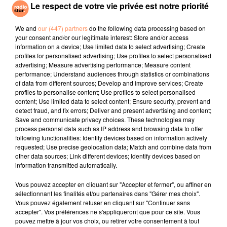
Le respect de votre vie privée est notre priorité
STAR MIX BY DJ
NAIKA
THE AVENER
One Track Mind
Fade Out Lines
ROZOWSKI
We and
our (447) partners
do the following data processing based on
Sur Radio Star
your consent and/or our legitimate interest: Store and/or access
information on a device; Use limited data to select advertising; Create
l'horoscope
profiles for personalised advertising; Use profiles to select personalised
advertising; Measure advertising performance; Measure content
performance; Understand audiences through statistics or combinations
of data from different sources; Develop and improve services; Create
profiles to personalise content; Use profiles to select personalised
content; Use limited data to select content; Ensure security, prevent and
detect fraud, and fix errors; Deliver and present advertising and content;
Save and communicate privacy choices. These technologies may
process personal data such as IP address and browsing data to offer
following functionalities: Identify devices based on information actively
requested; Use precise geolocation data; Match and combine data from
other data sources; Link different devices; Identify devices based on
Bélier
Taureau
Gémeaux
information transmitted automatically.
Vous pouvez accepter en cliquant sur "Accepter et fermer", ou affiner en
sélectionnant les finalités et/ou partenaires dans "Gérer mes choix".
Vous pouvez également refuser en cliquant sur "Continuer sans
accepter". Vos préférences ne s'appliqueront que pour ce site. Vous
pouvez mettre à jour vos choix, ou retirer votre consentement à tout