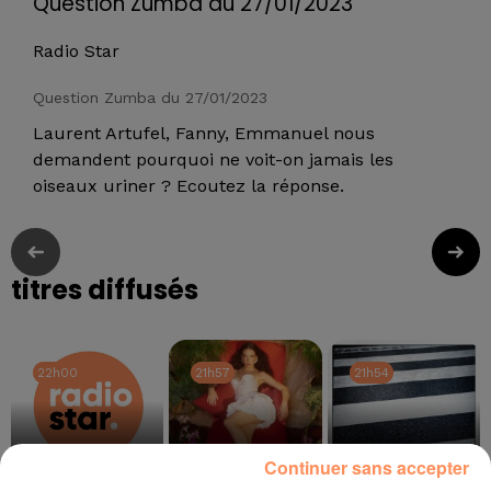
Question Zumba du 27/01/2023
Radio Star
Question Zumba du 27/01/2023
Laurent Artufel, Fanny, Emmanuel nous
demandent pourquoi ne voit-on jamais les
oiseaux uriner ? Ecoutez la réponse.
titres diffusés
22h00
22h00
21h57
21h57
21h54
21h54
Continuer sans accepter