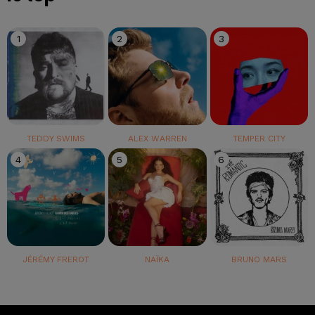
1
2
3
TEDDY SWIMS
ALEX WARREN
TEMPER CITY
4
5
6
JÉRÉMY FREROT
NAÏKA
BRUNO MARS