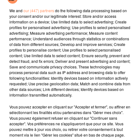
Soleil Bleu
Savannah Turn It Up
Soleil
We and
our (447) partners
do the following data processing based on
your consent and/or our legitimate interest: Store and/or access
l'horoscope
information on a device; Use limited data to select advertising; Create
profiles for personalised advertising; Use profiles to select personalised
advertising; Measure advertising performance; Measure content
performance; Understand audiences through statistics or combinations
of data from different sources; Develop and improve services; Create
profiles to personalise content; Use profiles to select personalised
content; Use limited data to select content; Ensure security, prevent and
detect fraud, and fix errors; Deliver and present advertising and content;
Save and communicate privacy choices. These technologies may
process personal data such as IP address and browsing data to offer
following functionalities: Identify devices based on information actively
requested; Use precise geolocation data; Match and combine data from
Bélier
Taureau
Gémeaux
other data sources; Link different devices; Identify devices based on
information transmitted automatically.
Vous pouvez accepter en cliquant sur "Accepter et fermer", ou affiner en
sélectionnant les finalités et/ou partenaires dans "Gérer mes choix".
Vous pouvez également refuser en cliquant sur "Continuer sans
accepter". Vos préférences ne s'appliqueront que pour ce site. Vous
pouvez mettre à jour vos choix, ou retirer votre consentement à tout
moment via le lien "Gérer les cookies" situé en bas de chaque page.
Cancer
Lion
Vierge