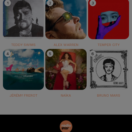
1
2
3
TEDDY SWIMS
ALEX WARREN
TEMPER CITY
4
5
6
JÉRÉMY FREROT
NAÏKA
BRUNO MARS