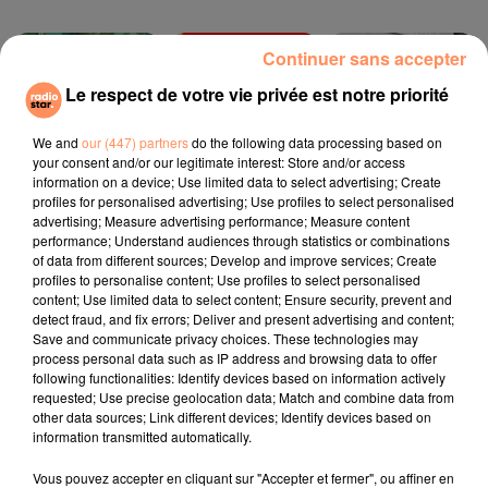
Continuer sans accepter
8h10
8h10
8h06
8h06
8h03
8h03
Le respect de votre vie privée est notre priorité
We and
our (447) partners
do the following data processing based on
your consent and/or our legitimate interest: Store and/or access
information on a device; Use limited data to select advertising; Create
profiles for personalised advertising; Use profiles to select personalised
TAYLOR SWIFT
GALA
ZAHO, MC SOLAAR
advertising; Measure advertising performance; Measure content
Opalite
Freed From Desire
Comme Caroline
performance; Understand audiences through statistics or combinations
of data from different sources; Develop and improve services; Create
profiles to personalise content; Use profiles to select personalised
l'horoscope
content; Use limited data to select content; Ensure security, prevent and
detect fraud, and fix errors; Deliver and present advertising and content;
Save and communicate privacy choices. These technologies may
process personal data such as IP address and browsing data to offer
following functionalities: Identify devices based on information actively
requested; Use precise geolocation data; Match and combine data from
other data sources; Link different devices; Identify devices based on
information transmitted automatically.
Vous pouvez accepter en cliquant sur "Accepter et fermer", ou affiner en