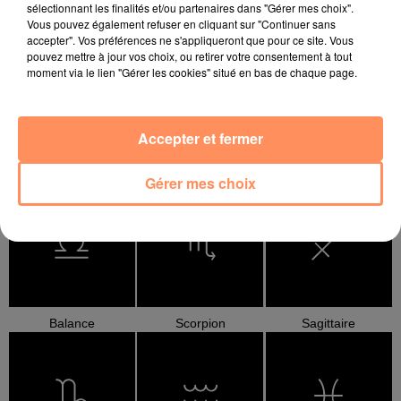
sélectionnant les finalités et/ou partenaires dans "Gérer mes choix".
Bélier
Taureau
Gémeaux
Vous pouvez également refuser en cliquant sur "Continuer sans
accepter". Vos préférences ne s'appliqueront que pour ce site. Vous
pouvez mettre à jour vos choix, ou retirer votre consentement à tout
moment via le lien "Gérer les cookies" situé en bas de chaque page.
Accepter et fermer
Cancer
Lion
Vierge
Gérer mes choix
Balance
Scorpion
Sagittaire