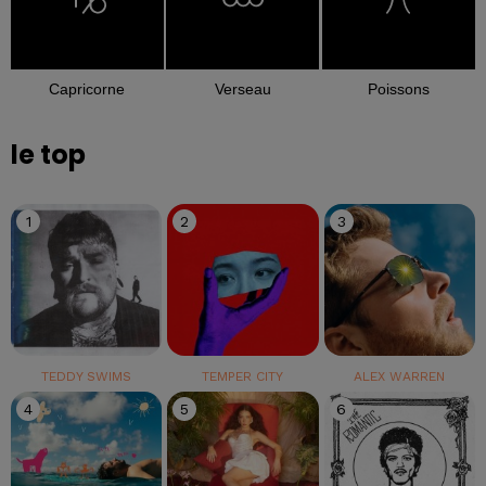
Capricorne
Verseau
Poissons
le top
1
2
3
TEDDY SWIMS
TEMPER CITY
ALEX WARREN
4
5
6