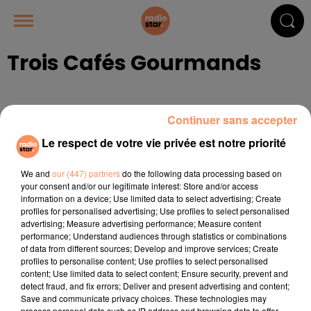
Trois Cafés Gourmands
Publié : 28 janvier 2019 à 10h08
Continuer sans accepter
Le respect de votre vie privée est notre priorité
We and
our (447) partners
do the following data processing based on
your consent and/or our legitimate interest: Store and/or access
Les artistes EVA et Trois cafés Gourmands ont mis
information on a device; Use limited data to select advertising; Create
profiles for personalised advertising; Use profiles to select personalised
l'ambiance aux Docks Village pour ce showcase Radio
advertising; Measure advertising performance; Measure content
STAR, à revivre en images....
performance; Understand audiences through statistics or combinations
of data from different sources; Develop and improve services; Create
profiles to personalise content; Use profiles to select personalised
content; Use limited data to select content; Ensure security, prevent and
detect fraud, and fix errors; Deliver and present advertising and content;
Save and communicate privacy choices. These technologies may
process personal data such as IP address and browsing data to offer