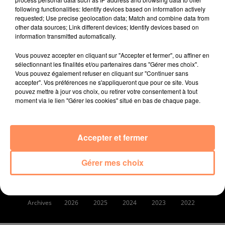
following functionalities: Identify devices based on information actively
requested; Use precise geolocation data; Match and combine data from
other data sources; Link different devices; Identify devices based on
information transmitted automatically.
Vous pouvez accepter en cliquant sur "Accepter et fermer", ou affiner en
ACCUEIL
RADIO
PODCASTS
ACTUS
sélectionnant les finalités et/ou partenaires dans "Gérer mes choix".
Vous pouvez également refuser en cliquant sur "Continuer sans
accepter". Vos préférences ne s'appliqueront que pour ce site. Vous
ARTISTES RADIO STAR
PARTENAIRES
pouvez mettre à jour vos choix, ou retirer votre consentement à tout
moment via le lien "Gérer les cookies" situé en bas de chaque page.
Accepter et fermer
Gestion des cookies
Plan du site
Régie publicitaire
Politique de Confidentialité
Conditions générales d'utilisation
Gérer mes choix
Mentions légales
Archives
2026
2025
2024
2023
2022