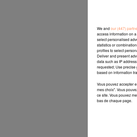
We and
our (447) partn
access information on a 
select personalised ad
statistics or combinatio
profiles to select person
Deliver and present adv
data such as IP address 
requested; Use precise g
based on information tra
Vous pouvez accepter en 
mes choix". Vous pouvez
ce site. Vous pouvez met
bas de chaque page.