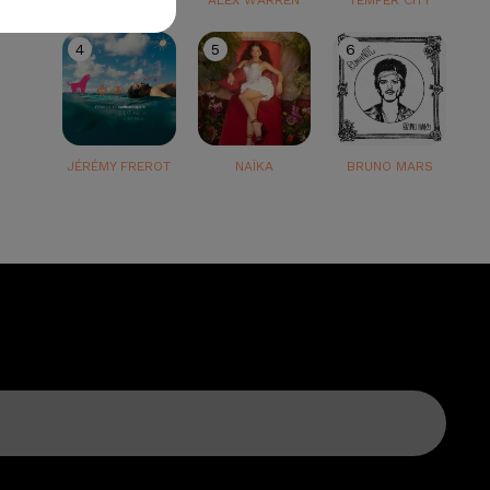
TEDDY SWIMS
ALEX WARREN
TEMPER CITY
4
5
6
JÉRÉMY FREROT
NAÏKA
BRUNO MARS