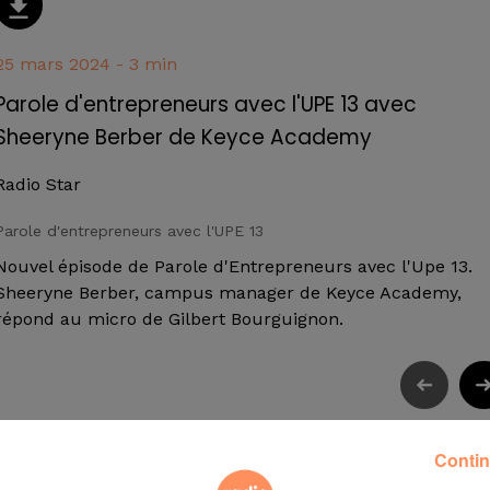
25 mars 2024 - 3 min
Parole d'entrepreneurs avec l'UPE 13 avec
Sheeryne Berber de Keyce Academy
Radio Star
Parole d'entrepreneurs avec l'UPE 13
Nouvel épisode de Parole d'Entrepreneurs avec l'Upe 13.
Sheeryne Berber, campus manager de Keyce Academy,
répond au micro de Gilbert Bourguignon.
Contin