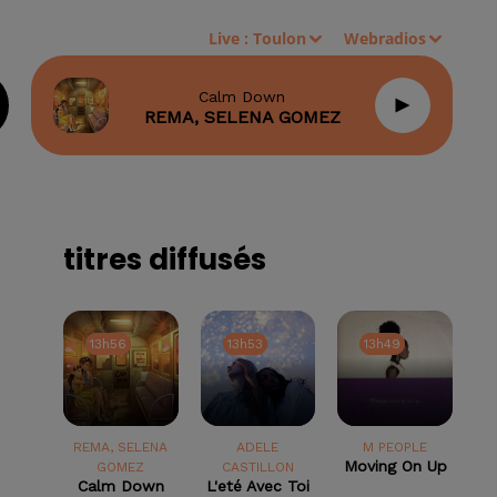
Live :
Toulon
Webradios
Calm Down
REMA, SELENA GOMEZ
titres diffusés
13h56
13h56
13h53
13h53
13h49
13h49
REMA, SELENA
ADELE
M PEOPLE
Moving On Up
GOMEZ
CASTILLON
Calm Down
L'eté Avec Toi