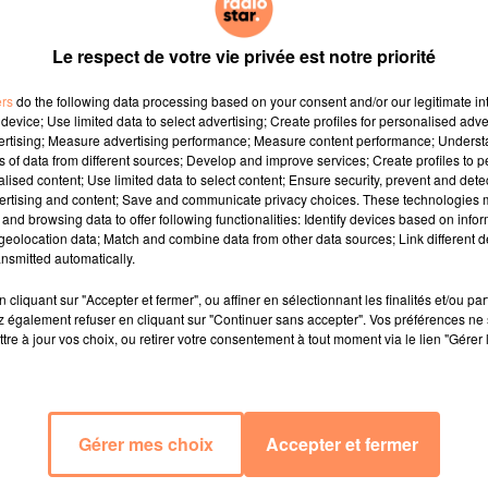
Le respect de votre vie privée est notre priorité
ers
do the following data processing based on your consent and/or our legitimate int
device; Use limited data to select advertising; Create profiles for personalised adver
vertising; Measure advertising performance; Measure content performance; Unders
ns of data from different sources; Develop and improve services; Create profiles to 
alised content; Use limited data to select content; Ensure security, prevent and detect
ertising and content; Save and communicate privacy choices. These technologies
and browsing data to offer following functionalities: Identify devices based on infor
eolocation data; Match and combine data from other data sources; Link different de
nsmitted automatically.
cliquant sur "Accepter et fermer", ou affiner en sélectionnant les finalités et/ou pa
 également refuser en cliquant sur "Continuer sans accepter". Vos préférences ne 
tre à jour vos choix, ou retirer votre consentement à tout moment via le lien "Gérer 
Gérer mes choix
Accepter et fermer