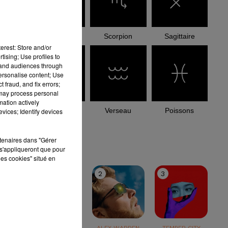
Balance
Scorpion
Sagittaire
erest: Store and/or
tising; Use profiles to
tand audiences through
personalise content; Use
 fraud, and fix errors;
 may process personal
mation actively
Capricorne
Verseau
Poissons
vices; Identify devices
le top
rtenaires dans "Gérer
s'appliqueront que pour
les cookies" situé en
1
2
3