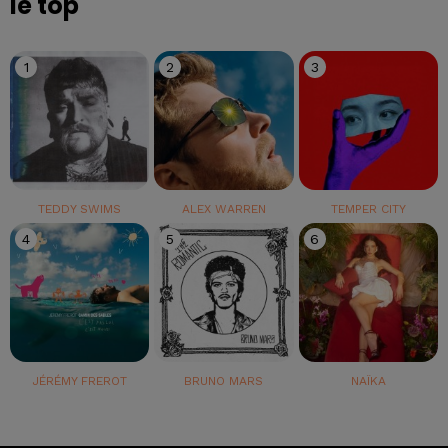
le top
1
2
3
TEDDY SWIMS
ALEX WARREN
TEMPER CITY
4
5
6
JÉRÉMY FREROT
BRUNO MARS
NAÏKA