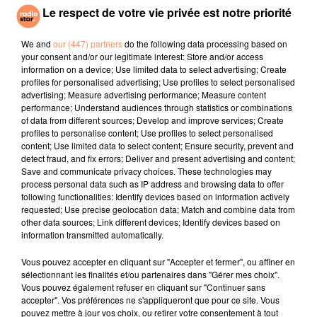
Le respect de votre vie privée est notre priorité
JULIEN LIEB, OTTA
THE AVENER
ZAHO, MC SOLAAR
We and
our (447) partners
do the following data processing based on
Dis-Moi Où
Castle In The Snow
Comme Caroline
your consent and/or our legitimate interest: Store and/or access
information on a device; Use limited data to select advertising; Create
profiles for personalised advertising; Use profiles to select personalised
l'horoscope
advertising; Measure advertising performance; Measure content
performance; Understand audiences through statistics or combinations
of data from different sources; Develop and improve services; Create
profiles to personalise content; Use profiles to select personalised
content; Use limited data to select content; Ensure security, prevent and
detect fraud, and fix errors; Deliver and present advertising and content;
Save and communicate privacy choices. These technologies may
process personal data such as IP address and browsing data to offer
following functionalities: Identify devices based on information actively
requested; Use precise geolocation data; Match and combine data from
other data sources; Link different devices; Identify devices based on
information transmitted automatically.
Bélier
Taureau
Gémeaux
Vous pouvez accepter en cliquant sur "Accepter et fermer", ou affiner en
sélectionnant les finalités et/ou partenaires dans "Gérer mes choix".
Vous pouvez également refuser en cliquant sur "Continuer sans
accepter". Vos préférences ne s'appliqueront que pour ce site. Vous
pouvez mettre à jour vos choix, ou retirer votre consentement à tout