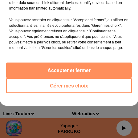
other data sources; Link different devices; Identify devices based on
information transmitted automatically.
Politique de Confidentialité
Conditions générales d'utilisation
Vous pouvez accepter en cliquant sur "Accepter et fermer", ou affiner en
Mentions légales
sélectionnant les finalités et/ou partenaires dans "Gérer mes choix".
Vous pouvez également refuser en cliquant sur "Continuer sans
accepter". Vos préférences ne s'appliqueront que pour ce site. Vous
Archives
2026
2025
2024
2023
2022
pouvez mettre à jour vos choix, ou retirer votre consentement à tout
moment via le lien "Gérer les cookies" situé en bas de chaque page.
Accepter et fermer
Gérer mes choix
Live :
Toulon
Webradios
Yapaque
FARRUKO