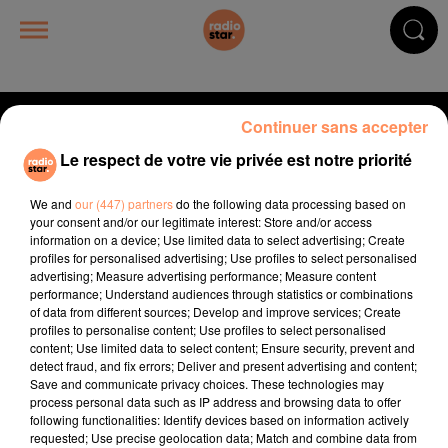
Continuer sans accepter
Le respect de votre vie privée est notre priorité
We and
our (447) partners
do the following data processing based on
your consent and/or our legitimate interest: Store and/or access
information on a device; Use limited data to select advertising; Create
profiles for personalised advertising; Use profiles to select personalised
advertising; Measure advertising performance; Measure content
ACCUEIL
RADIO
PODCASTS
ACTUS
performance; Understand audiences through statistics or combinations
of data from different sources; Develop and improve services; Create
profiles to personalise content; Use profiles to select personalised
ARTISTES RADIO STAR
PARTENAIRES
content; Use limited data to select content; Ensure security, prevent and
detect fraud, and fix errors; Deliver and present advertising and content;
Save and communicate privacy choices. These technologies may
process personal data such as IP address and browsing data to offer
following functionalities: Identify devices based on information actively
requested; Use precise geolocation data; Match and combine data from
Gestion des cookies
Plan du site
Régie publicitaire