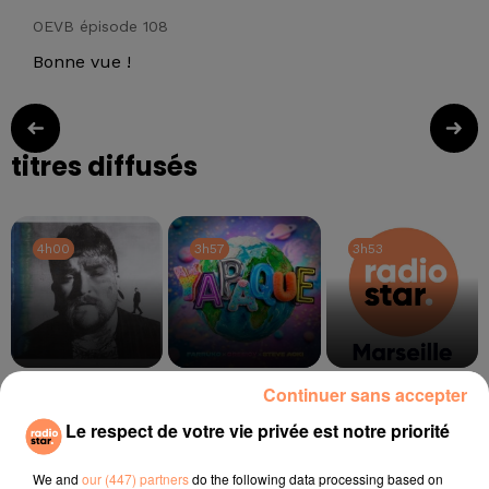
OEVB épisode 108
Bonne vue !
titres diffusés
4h00
4h00
3h57
3h57
3h53
3h53
TEDDY SWIMS
FARRUKO
ASAF AVIDAN
Continuer sans accepter
Mr Know It All
Yapaque
One Day
Le respect de votre vie privée est notre priorité
l'horoscope
We and
our (447) partners
do the following data processing based on