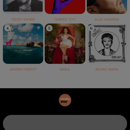
TEDDY SWIMS
TEMPER CITY
ALEX WARREN
4
5
6
JÉRÉMY FREROT
NAÏKA
BRUNO MARS