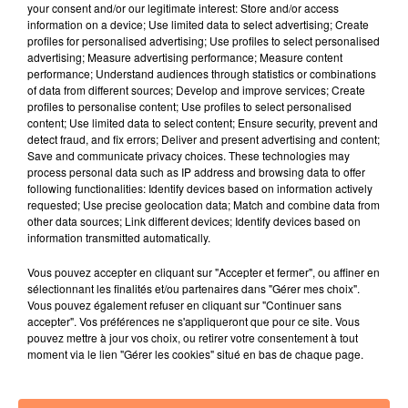
your consent and/or our legitimate interest: Store and/or access
information on a device; Use limited data to select advertising; Create
profiles for personalised advertising; Use profiles to select personalised
advertising; Measure advertising performance; Measure content
performance; Understand audiences through statistics or combinations
of data from different sources; Develop and improve services; Create
profiles to personalise content; Use profiles to select personalised
content; Use limited data to select content; Ensure security, prevent and
detect fraud, and fix errors; Deliver and present advertising and content;
Save and communicate privacy choices. These technologies may
process personal data such as IP address and browsing data to offer
Bélier
Taureau
Gémeaux
following functionalities: Identify devices based on information actively
requested; Use precise geolocation data; Match and combine data from
other data sources; Link different devices; Identify devices based on
information transmitted automatically.
Vous pouvez accepter en cliquant sur "Accepter et fermer", ou affiner en
sélectionnant les finalités et/ou partenaires dans "Gérer mes choix".
Vous pouvez également refuser en cliquant sur "Continuer sans
accepter". Vos préférences ne s'appliqueront que pour ce site. Vous
Cancer
Lion
Vierge
pouvez mettre à jour vos choix, ou retirer votre consentement à tout
moment via le lien "Gérer les cookies" situé en bas de chaque page.