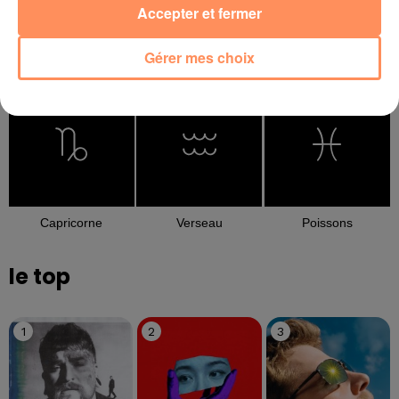
Accepter et fermer
Gérer mes choix
Balance
Scorpion
Sagittaire
Capricorne
Verseau
Poissons
le top
1
2
3