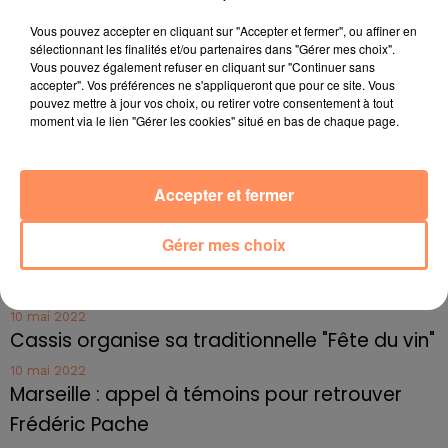
Vous pouvez accepter en cliquant sur "Accepter et fermer", ou affiner en
4 juillet 2022
sélectionnant les finalités et/ou partenaires dans "Gérer mes choix".
Radio Star Live avec Dadju
Vous pouvez également refuser en cliquant sur "Continuer sans
accepter". Vos préférences ne s'appliqueront que pour ce site. Vous
27 juin 2022
pouvez mettre à jour vos choix, ou retirer votre consentement à tout
Marseille : une application pour mettre en
moment via le lien "Gérer les cookies" situé en bas de chaque page.
relation extras et...
27 juin 2022
Accepter et fermer
Le cocholed pour jouer à la pétanque
jusqu'au bout de la nuit !
Gérer mes choix
10 mai 2022
Toulon : des quais électrifiés pour 2023 !
10 mai 2022
Cassis organise sa traditionnelle "Fête du vin"
10 mai 2022
Marseille : appel à témoins pour retrouver
Frédéric Pache