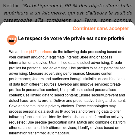
Netflix.
"Statistiquement, 90 % des objets d’une taille
supérieure à un kilomètre, qui est d’ailleurs le seuil de
catastrophe s’ils tombaient sur Terre, sont connus,
poursuit le spécialiste. À ce jour, la communauté
Continuer sans accepter
scientifique en a recensé près de 25 000."
Le respect de votre vie privée est notre priorité
Avec un peu plus d’un kilomètre de diamètre,
We and
our (447) partners
do the following data processing based on
l’astéroïde 1994 PC1, est trois fois plus grand que la
your consent and/or our legitimate interest: Store and/or access
tour Eiffel et pourrait accueillir environ dix terrains de
information on a device; Use limited data to select advertising; Create
football. L’absence de risque de collision est également
profiles for personalised advertising; Use profiles to select personalised
advertising; Measure advertising performance; Measure content
confirmée par les données existantes. Selon le Jet
performance; Understand audiences through statistics or combinations
Propulsion Laboratory (JPL) de la Nasa, l’astéroïde
of data from different sources; Develop and improve services; Create
passera à une distance de 0,01325 unité astronomique,
profiles to personalise content; Use profiles to select personalised
content; Use limited data to select content; Ensure security, prevent and
soit environ… 1,93 million de kilomètres de la Terre. À
detect fraud, and fix errors; Deliver and present advertising and content;
titre de comparaison c’est près de cinq fois la distance
Save and communicate privacy choices. These technologies may
moyenne entre la Terre et la Lune.
process personal data such as IP address and browsing data to offer
following functionalities: Identify devices based on information actively
Crédit photo : European Space Agency
requested; Use precise geolocation data; Match and combine data from
other data sources; Link different devices; Identify devices based on
fil actus
information transmitted automatically.