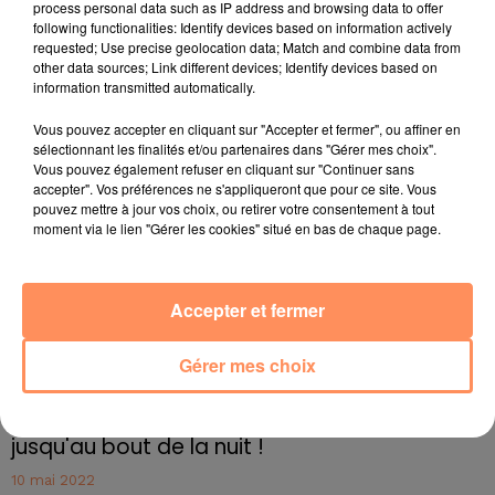
Marque : Les Cateliers
process personal data such as IP address and browsing data to offer
following functionalities: Identify devices based on information actively
Numéros de lots : 1D143 et 2D143
requested; Use precise geolocation data; Match and combine data from
Date de durabilité minimum (DDM) : 16/07/2017
other data sources; Link different devices; Identify devices based on
Motif du rappel : présence de bactéries Listeria
information transmitted automatically.
monocytogenes
Vous pouvez accepter en cliquant sur "Accepter et fermer", ou affiner en
Risques : listériose (toxi-infection alimentaire)
sélectionnant les finalités et/ou partenaires dans "Gérer mes choix".
fil actus
Vous pouvez également refuser en cliquant sur "Continuer sans
accepter". Vos préférences ne s'appliqueront que pour ce site. Vous
pouvez mettre à jour vos choix, ou retirer votre consentement à tout
moment via le lien "Gérer les cookies" situé en bas de chaque page.
4 juillet 2022
Radio Star Live avec Dadju
27 juin 2022
Accepter et fermer
Marseille : une application pour mettre en
relation extras et...
Gérer mes choix
27 juin 2022
Le cocholed pour jouer à la pétanque
jusqu'au bout de la nuit !
10 mai 2022