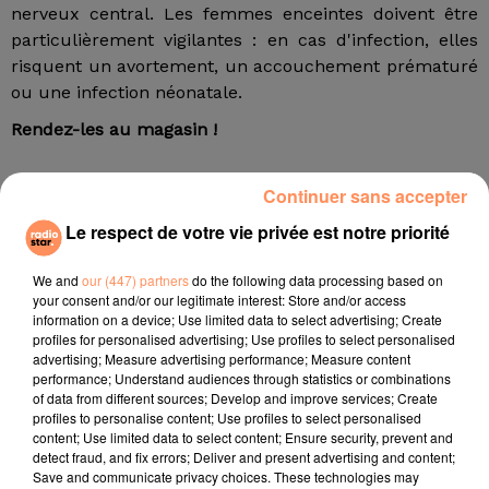
nerveux central. Les femmes enceintes doivent être
particulièrement vigilantes : en cas d'infection, elles
risquent un avortement, un accouchement prématuré
ou une infection néonatale.
Rendez-les au magasin !
Certains de ces produits ont été commercialisés avant
Continuer sans accepter
que la mesure de retrait soit instaurée. Si vous avez
Le respect de votre vie privée est notre priorité
acheté ces fromages, ne les consommez pas :
détruisez-les ou rendez-les au magasin où vous les
We and
our (447) partners
do the following data processing based on
avez achetés, afin d'obtenir un remboursement. Si
your consent and/or our legitimate interest: Store and/or access
vous les avez consommés et que vous développez une
information on a device; Use limited data to select advertising; Create
fièvre dans les huit jours, isolée ou accompagnée de
profiles for personalised advertising; Use profiles to select personalised
advertising; Measure advertising performance; Measure content
maux de tête, consultez un médecin en signalant
performance; Understand audiences through statistics or combinations
cette consommation.
of data from different sources; Develop and improve services; Create
profiles to personalise content; Use profiles to select personalised
Description du produit
content; Use limited data to select content; Ensure security, prevent and
detect fraud, and fix errors; Deliver and present advertising and content;
Nom du produit : Neufchâtel AOP
Save and communicate privacy choices. These technologies may