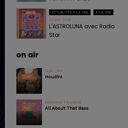
ACTUALITÉS À LA UNE
À LA UNE
23 juin 2026
L'ASTROLUNA avec Radio
Star
on air
DUA LIPA
Houdini
7h40
7h40
MEGHAN TRAINOR
All About That Bass
7h37
7h37