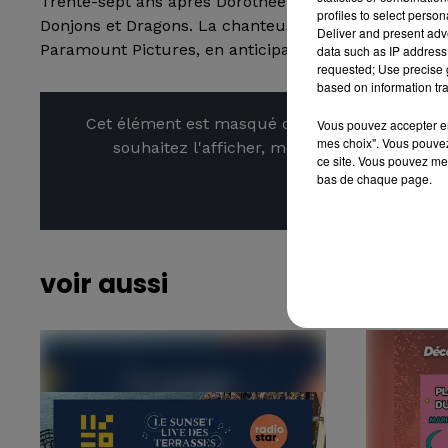
Trente-sept ans après Dorothée, Mylène Farmer fait à
profiles to select person
Donjons et Dragons. La chanteuse française a sorti 
Deliver and present adv
Paramount Pictures, en anticipation de la sortie du f
data such as IP address 
requested; Use precise g
based on information tra
Cet élément est masqué compte-tenu du refus
Vous pouvez accepter en 
mes choix". Vous pouvez
souhaitez l'afficher, merci de nous donner
ce site. Vous pouvez met
bas de chaque page.
Affic
voir aussi