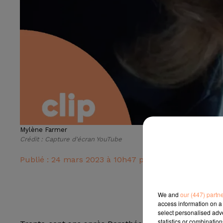
Mylène Farmer
Crédit :
Capture d'écran YouTube
Publié : 24 mars 2023 à 10h47 par Radio Star
We and
our (447) partn
access information on a 
select personalised ad
statistics or combinatio