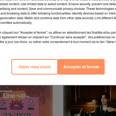
 son tour un petit bond dans l'univers du jeu de rôle
alised content; Use limited data to select content; Ensure security, prevent and detect
mercredi un nouveau clip produit en collaboration avec
ertising and content; Save and communicate privacy choices. These technologies
ilm Donjons et Dragons : L'Honneur des voleurs, le 12 avril
and browsing data to offer following functionalities: Identify devices based on infor
eolocation data; Match and combine data from other data sources; Link different de
nsmitted automatically.
 du dépôt de cookies que vous avez exprimé. Si vous
cliquant sur "Accepter et fermer", ou affiner en sélectionnant les finalités et/ou pa
 également refuser en cliquant sur "Continuer sans accepter". Vos préférences ne 
 votre accord en cliquant sur le bouton ci-dessous.
tre à jour vos choix, ou retirer votre consentement à tout moment via le lien "Gérer 
her l'élément
Gérer mes choix
Accepter et fermer