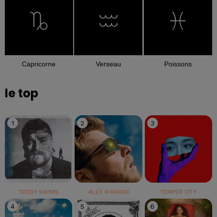
Capricorne
Verseau
Poissons
le top
1
2
3
TEDDY SWIMS
ALEX WARREN
TEMPER CITY
4
5
6