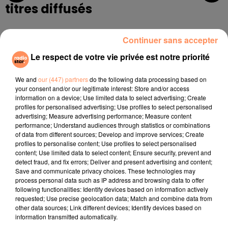
titres diffusés
Continuer sans accepter
11h45
11h45
11h42
11h42
11h35
11h35
Le respect de votre vie privée est notre priorité
We and
our (447) partners
do the following data processing based on
your consent and/or our legitimate interest: Store and/or access
information on a device; Use limited data to select advertising; Create
profiles for personalised advertising; Use profiles to select personalised
MIKI
TEDDY SWIMS
VITAA
advertising; Measure advertising performance; Measure content
Ca Pik Un Peu
Mr Know It All
Ca Fait Mal
performance; Understand audiences through statistics or combinations
Quand Même
of data from different sources; Develop and improve services; Create
profiles to personalise content; Use profiles to select personalised
content; Use limited data to select content; Ensure security, prevent and
l'horoscope
detect fraud, and fix errors; Deliver and present advertising and content;
Save and communicate privacy choices. These technologies may
process personal data such as IP address and browsing data to offer
following functionalities: Identify devices based on information actively
requested; Use precise geolocation data; Match and combine data from
other data sources; Link different devices; Identify devices based on
information transmitted automatically.