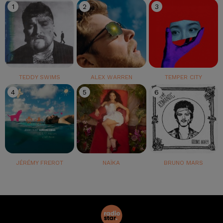
1
2
3
TEDDY SWIMS
ALEX WARREN
TEMPER CITY
4
5
6
JÉRÉMY FREROT
NAÏKA
BRUNO MARS