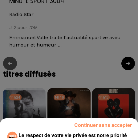
MINUTE SPÖRT 3004
Radio Star
J-2 pour l'OM
Emmanuel Volle traite l'actualité sportive avec
humour et humeur ...
titres diffusés
14h24
14h24
14h16
14h16
14h13
14h13
Continuer sans accepter
Le respect de votre vie privée est notre priorité
TEDDY SWIMS
BEYONCE
CORNEILLE, VITAA