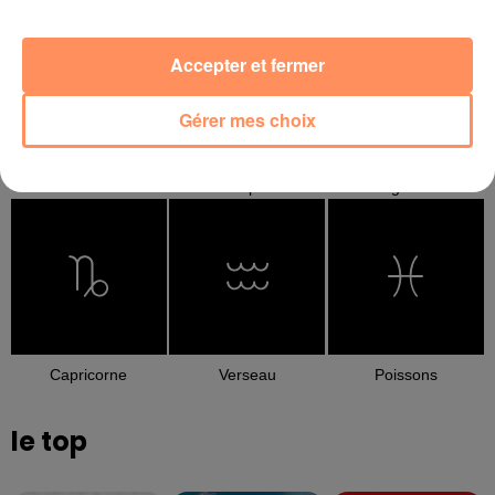
Accepter et fermer
Gérer mes choix
Balance
Scorpion
Sagittaire
Capricorne
Verseau
Poissons
le top