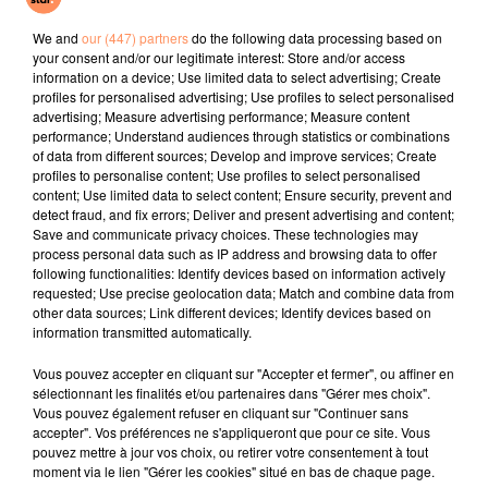
Mr Know It All
Texas Hold 'em
Ensemble
We and
our (447) partners
do the following data processing based on
your consent and/or our legitimate interest: Store and/or access
l'horoscope
information on a device; Use limited data to select advertising; Create
profiles for personalised advertising; Use profiles to select personalised
advertising; Measure advertising performance; Measure content
performance; Understand audiences through statistics or combinations
of data from different sources; Develop and improve services; Create
profiles to personalise content; Use profiles to select personalised
content; Use limited data to select content; Ensure security, prevent and
detect fraud, and fix errors; Deliver and present advertising and content;
Save and communicate privacy choices. These technologies may
process personal data such as IP address and browsing data to offer
following functionalities: Identify devices based on information actively
requested; Use precise geolocation data; Match and combine data from
Bélier
Taureau
Gémeaux
other data sources; Link different devices; Identify devices based on
information transmitted automatically.
Vous pouvez accepter en cliquant sur "Accepter et fermer", ou affiner en
sélectionnant les finalités et/ou partenaires dans "Gérer mes choix".
Vous pouvez également refuser en cliquant sur "Continuer sans
accepter". Vos préférences ne s'appliqueront que pour ce site. Vous
pouvez mettre à jour vos choix, ou retirer votre consentement à tout
moment via le lien "Gérer les cookies" situé en bas de chaque page.
Cancer
Lion
Vierge