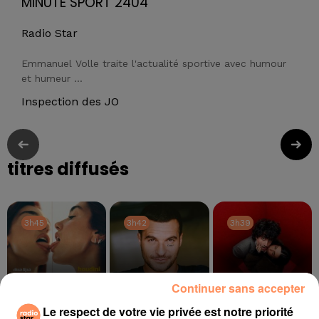
MINUTE SPORT 2404
Radio Star
Emmanuel Volle traite l'actualité sportive avec humour
et humeur ...
Inspection des JO
titres diffusés
3h45
3h45
3h42
3h42
3h39
3h39
Continuer sans accepter
Le respect de votre vie privée est notre priorité
DUA LIPA
AMIR
ADAME