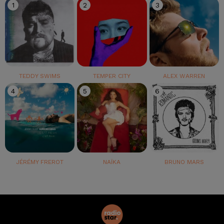
1
2
3
TEDDY SWIMS
TEMPER CITY
ALEX WARREN
4
5
6
JÉRÉMY FREROT
NAÏKA
BRUNO MARS