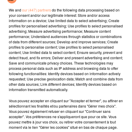
Houdini
A L'imparfaite
Fou De Toi
We and
our (447) partners
do the following data processing based on
your consent and/or our legitimate interest: Store and/or access
l'horoscope
information on a device; Use limited data to select advertising; Create
profiles for personalised advertising; Use profiles to select personalised
advertising; Measure advertising performance; Measure content
performance; Understand audiences through statistics or combinations
of data from different sources; Develop and improve services; Create
profiles to personalise content; Use profiles to select personalised
content; Use limited data to select content; Ensure security, prevent and
detect fraud, and fix errors; Deliver and present advertising and content;
Save and communicate privacy choices. These technologies may
process personal data such as IP address and browsing data to offer
following functionalities: Identify devices based on information actively
requested; Use precise geolocation data; Match and combine data from
Bélier
Taureau
Gémeaux
other data sources; Link different devices; Identify devices based on
information transmitted automatically.
Vous pouvez accepter en cliquant sur "Accepter et fermer", ou affiner en
sélectionnant les finalités et/ou partenaires dans "Gérer mes choix".
Vous pouvez également refuser en cliquant sur "Continuer sans
accepter". Vos préférences ne s'appliqueront que pour ce site. Vous
pouvez mettre à jour vos choix, ou retirer votre consentement à tout
moment via le lien "Gérer les cookies" situé en bas de chaque page.
Cancer
Lion
Vierge