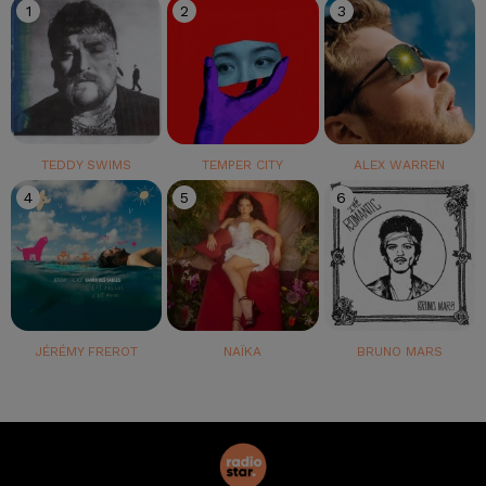
1
2
3
TEDDY SWIMS
TEMPER CITY
ALEX WARREN
4
5
6
JÉRÉMY FREROT
NAÏKA
BRUNO MARS