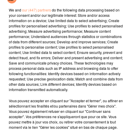
La Recette
Dai Dai
Stumblin' In
We and
our (447) partners
do the following data processing based on
your consent and/or our legitimate interest: Store and/or access
l'horoscope
information on a device; Use limited data to select advertising; Create
profiles for personalised advertising; Use profiles to select personalised
advertising; Measure advertising performance; Measure content
performance; Understand audiences through statistics or combinations
of data from different sources; Develop and improve services; Create
profiles to personalise content; Use profiles to select personalised
content; Use limited data to select content; Ensure security, prevent and
detect fraud, and fix errors; Deliver and present advertising and content;
Save and communicate privacy choices. These technologies may
process personal data such as IP address and browsing data to offer
following functionalities: Identify devices based on information actively
requested; Use precise geolocation data; Match and combine data from
Bélier
Taureau
Gémeaux
other data sources; Link different devices; Identify devices based on
information transmitted automatically.
Vous pouvez accepter en cliquant sur "Accepter et fermer", ou affiner en
sélectionnant les finalités et/ou partenaires dans "Gérer mes choix".
Vous pouvez également refuser en cliquant sur "Continuer sans
accepter". Vos préférences ne s'appliqueront que pour ce site. Vous
pouvez mettre à jour vos choix, ou retirer votre consentement à tout
moment via le lien "Gérer les cookies" situé en bas de chaque page.
Cancer
Lion
Vierge