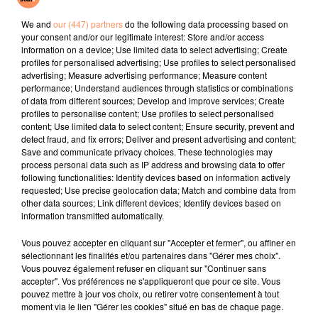
We Pray (tini Remix)
One Track Mind
Jerusalema
We and
our (447) partners
do the following data processing based on
your consent and/or our legitimate interest: Store and/or access
l'horoscope
information on a device; Use limited data to select advertising; Create
profiles for personalised advertising; Use profiles to select personalised
advertising; Measure advertising performance; Measure content
performance; Understand audiences through statistics or combinations
of data from different sources; Develop and improve services; Create
profiles to personalise content; Use profiles to select personalised
content; Use limited data to select content; Ensure security, prevent and
detect fraud, and fix errors; Deliver and present advertising and content;
Save and communicate privacy choices. These technologies may
process personal data such as IP address and browsing data to offer
following functionalities: Identify devices based on information actively
requested; Use precise geolocation data; Match and combine data from
Bélier
Taureau
Gémeaux
other data sources; Link different devices; Identify devices based on
information transmitted automatically.
Vous pouvez accepter en cliquant sur "Accepter et fermer", ou affiner en
sélectionnant les finalités et/ou partenaires dans "Gérer mes choix".
Vous pouvez également refuser en cliquant sur "Continuer sans
accepter". Vos préférences ne s'appliqueront que pour ce site. Vous
pouvez mettre à jour vos choix, ou retirer votre consentement à tout
moment via le lien "Gérer les cookies" situé en bas de chaque page.
Cancer
Lion
Vierge