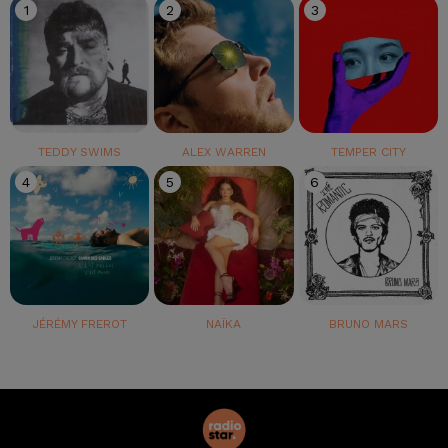
1
2
3
TEDDY SWIMS
ALEX WARREN
TEMPER CITY
4
5
6
JÉRÉMY FREROT
NAÏKA
BRUNO MARS