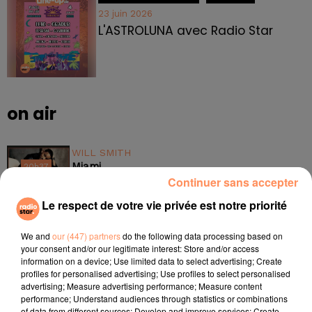
23 juin 2026
L'ASTROLUNA avec Radio Star
on air
WILL SMITH
Miami
20h37
20h37
Continuer sans accepter
Le respect de votre vie privée est notre priorité
MYLES SMITH, NIALL HORAN
Drive Safe
20h34
20h34
We and
our (447) partners
do the following data processing based on
your consent and/or our legitimate interest: Store and/or access
information on a device; Use limited data to select advertising; Create
profiles for personalised advertising; Use profiles to select personalised
TAME IMPALA, JENNIE
advertising; Measure advertising performance; Measure content
performance; Understand audiences through statistics or combinations
Dracula
20h31
20h31
of data from different sources; Develop and improve services; Create