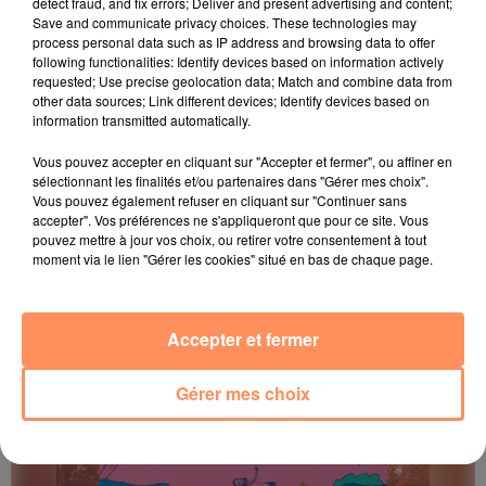
detect fraud, and fix errors; Deliver and present advertising and content;
Save and communicate privacy choices. These technologies may
process personal data such as IP address and browsing data to offer
following functionalities: Identify devices based on information actively
23 juin 2026
requested; Use precise geolocation data; Match and combine data from
Les Sunset Live des Terrasses 2026
other data sources; Link different devices; Identify devices based on
information transmitted automatically.
La programmation des Sunset Live des Terrasses est là
Vous pouvez accepter en cliquant sur "Accepter et fermer", ou affiner en
sélectionnant les finalités et/ou partenaires dans "Gérer mes choix".
Vous pouvez également refuser en cliquant sur "Continuer sans
accepter". Vos préférences ne s'appliqueront que pour ce site. Vous
pouvez mettre à jour vos choix, ou retirer votre consentement à tout
moment via le lien "Gérer les cookies" situé en bas de chaque page.
Accepter et fermer
Gérer mes choix