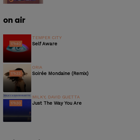
on air
TEMPER CITY
Self Aware
17h40
17h40
ORIA
Soirée Mondaine (remix)
17h33
17h33
MILKY, DAVID GUETTA
Just The Way You Are
17h30
17h30