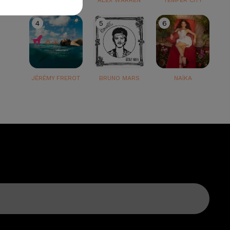
TEDDY SWIMS
ALEX WARREN
TEMPER CITY
4
5
6
JÉRÉMY FREROT
BRUNO MARS
NAÏKA