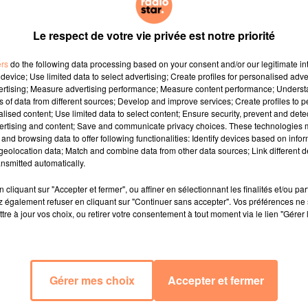
incontournable du volley-ball français et certainement le
plus exaltant en terme d’émotion. Du 11 juillet 2025 au 13
Le respect de votre vie privée est notre priorité
juillet 2025 - Ouvert le vendredi, le samedi, le dimanche
GRATUIT. Plus d'infos ICI
ers
do the following data processing based on your consent and/or our legitimate int
device; Use limited data to select advertising; Create profiles for personalised adver
vertising; Measure advertising performance; Measure content performance; Unders
ns of data from different sources; Develop and improve services; Create profiles to 
alised content; Use limited data to select content; Ensure security, prevent and detect
ertising and content; Save and communicate privacy choices. These technologies
and browsing data to offer following functionalities: Identify devices based on infor
eolocation data; Match and combine data from other data sources; Link different de
nsmitted automatically.
cliquant sur "Accepter et fermer", ou affiner en sélectionnant les finalités et/ou pa
 également refuser en cliquant sur "Continuer sans accepter". Vos préférences ne 
tre à jour vos choix, ou retirer votre consentement à tout moment via le lien "Gérer 
Gérer mes choix
Accepter et fermer