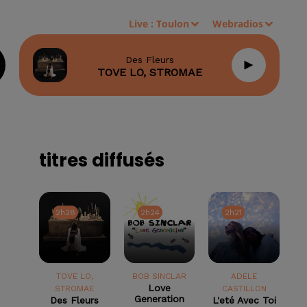
Live :
Toulon
Webradios
Des Fleurs
TOVE LO, STROMAE
titres diffusés
2h28
2h28
2h24
2h24
2h21
2h21
TOVE LO,
BOB SINCLAR
ADELE
Love
STROMAE
CASTILLON
Generation
Des Fleurs
L'eté Avec Toi