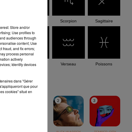
Balance
Scorpion
Sagittaire
erest: Store and/or
tising; Use profiles to
tand audiences through
personalise content; Use
 fraud, and fix errors;
 may process personal
mation actively
Capricorne
Verseau
Poissons
vices; Identify devices
le top
rtenaires dans "Gérer
s'appliqueront que pour
les cookies" situé en
1
2
3