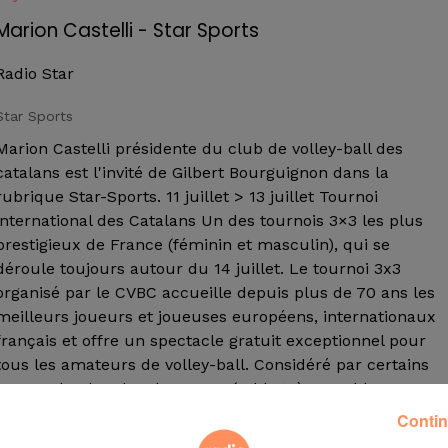
Marion Castelli - Star Sports
Radio Star
Star Sports
Marion Castelli présidente du club de volley-ball des
catalans est l'invité de Gilbert Bourguignon dans la
rubrique Star-Sports. 11 juillet > 13 juillet Tournoi
international des Catalans Un des tournois 3×3 les plus
prestigieux de France (féminin et masculin), qui se
déroule toujours autour du 14 juillet. Le tournoi 3x3
organisé par le CVBC accueille depuis plus de 70 ans les
meilleurs joueurs et joueuses européens, internationaux
français et offre un spectacle gratuit exceptionnel pour
tous les amateurs de volley-ball. Considéré par certains
comme le plus dur de France (sable très meuble,
chaleur étouffante et qualité du plateau des joueurs), il
Contin
est devenu au cours des années, un événement