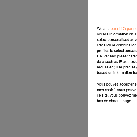
We and
our (447) partn
access information on a 
select personalised ad
statistics or combinatio
profiles to select person
Deliver and present adv
data such as IP address 
requested; Use precise g
based on information tra
Vous pouvez accepter en 
mes choix". Vous pouvez
ce site. Vous pouvez met
bas de chaque page.