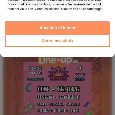
pouvez mettre à jour vos choix, ou retirer votre consentement à tout
moment via le lien "Gérer les cookies" situé en bas de chaque page.
23 juin 2026
Accepter et fermer
Les Sunset Live des Terrasses 2026
La programmation des Sunset Live des Terrasses est là
Gérer mes choix