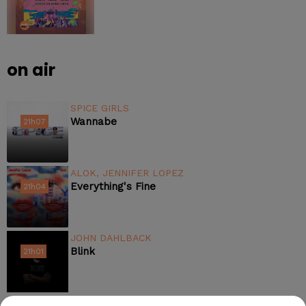
on air
SPICE GIRLS
Wannabe
21h07
21h07
ALOK, JENNIFER LOPEZ
Everything's Fine
21h04
21h04
JOHN DAHLBACK
Blink
21h01
21h01