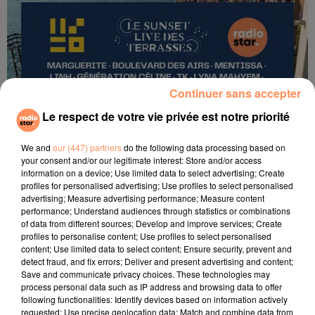
Continuer sans accepter
Le respect de votre vie privée est notre priorité
We and
our (447) partners
do the following data processing based on
your consent and/or our legitimate interest: Store and/or access
information on a device; Use limited data to select advertising; Create
profiles for personalised advertising; Use profiles to select personalised
advertising; Measure advertising performance; Measure content
performance; Understand audiences through statistics or combinations
of data from different sources; Develop and improve services; Create
profiles to personalise content; Use profiles to select personalised
23 juin 2026
content; Use limited data to select content; Ensure security, prevent and
Les Sunset Live des Terrasses 2026
detect fraud, and fix errors; Deliver and present advertising and content;
Save and communicate privacy choices. These technologies may
La programmation des Sunset Live des Terrasses est là
process personal data such as IP address and browsing data to offer
following functionalities: Identify devices based on information actively
requested; Use precise geolocation data; Match and combine data from