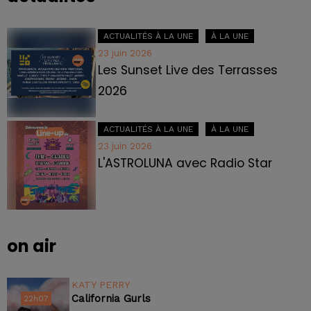
ACTUALITÉS À LA UNE
À LA UNE
23 juin 2026
Les Sunset Live des Terrasses
2026
ACTUALITÉS À LA UNE
À LA UNE
23 juin 2026
L'ASTROLUNA avec Radio Star
on air
KATY PERRY
California Gurls
22h07
22h07