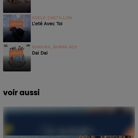
ADELE CASTILLON
L'eté Avec Toi
22h04
22h04
SHAKIRA, BURNA BOY
Dai Dai
22h00
22h00
voir aussi