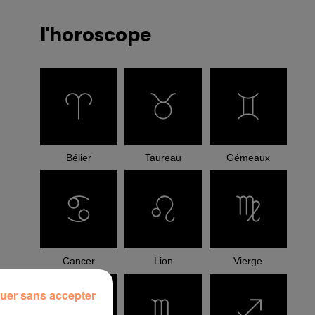
l'horoscope
Bélier
Taureau
Gémeaux
Cancer
Lion
Vierge
uer sans accepter