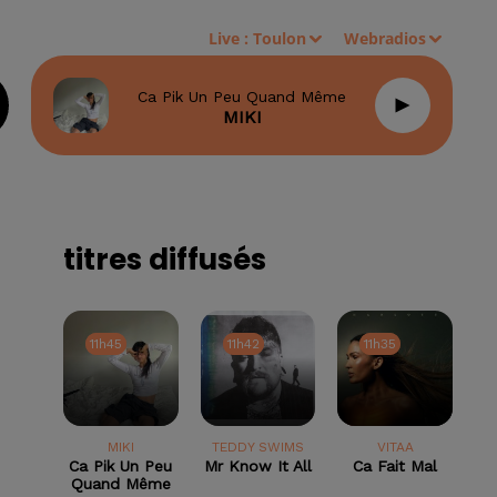
Live :
Toulon
Webradios
Ca Pik Un Peu Quand Même
MIKI
titres diffusés
11h45
11h45
11h42
11h42
11h35
11h35
MIKI
TEDDY SWIMS
VITAA
Ca Pik Un Peu
Mr Know It All
Ca Fait Mal
Quand Même