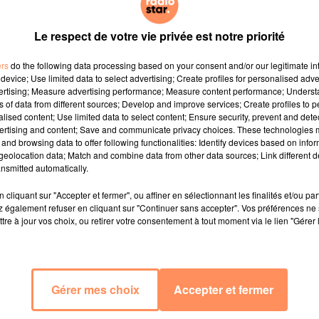
Le respect de votre vie privée est notre priorité
ers
do the following data processing based on your consent and/or our legitimate int
device; Use limited data to select advertising; Create profiles for personalised adver
vertising; Measure advertising performance; Measure content performance; Unders
ns of data from different sources; Develop and improve services; Create profiles to 
alised content; Use limited data to select content; Ensure security, prevent and detect
ertising and content; Save and communicate privacy choices. These technologies
and browsing data to offer following functionalities: Identify devices based on infor
eolocation data; Match and combine data from other data sources; Link different de
nsmitted automatically.
cliquant sur "Accepter et fermer", ou affiner en sélectionnant les finalités et/ou pa
 également refuser en cliquant sur "Continuer sans accepter". Vos préférences ne 
tre à jour vos choix, ou retirer votre consentement à tout moment via le lien "Gérer 
Gérer mes choix
Accepter et fermer