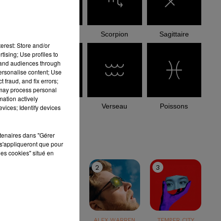
Balance
Scorpion
Sagittaire
erest: Store and/or
tising; Use profiles to
tand audiences through
personalise content; Use
 fraud, and fix errors;
 may process personal
mation actively
Capricorne
Verseau
Poissons
vices; Identify devices
le top
rtenaires dans "Gérer
s'appliqueront que pour
les cookies" situé en
1
2
3
TEDDY SWIMS
ALEX WARREN
TEMPER CITY