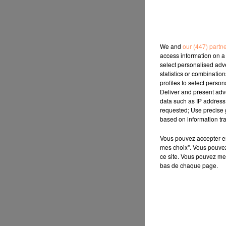
We and
our (447) partn
access information on a 
select personalised ad
statistics or combinatio
profiles to select person
Deliver and present adv
data such as IP address 
requested; Use precise g
based on information tra
Vous pouvez accepter en 
mes choix". Vous pouvez
ce site. Vous pouvez met
bas de chaque page.