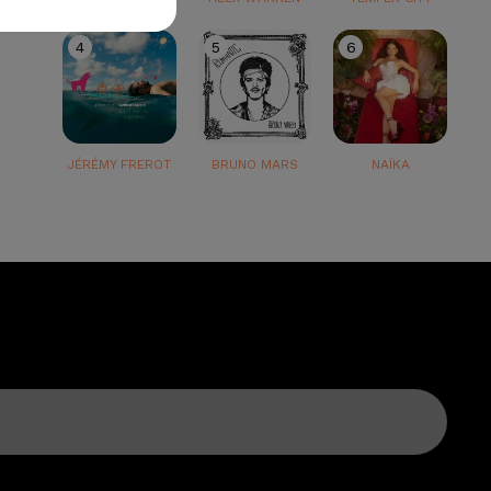
4
5
6
JÉRÉMY FREROT
BRUNO MARS
NAÏKA