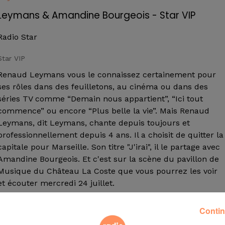
Leymans & Amandine Bourgeois - Star VIP
Radio Star
Star VIP
Renaud Leymans vous le connaissez certainement pour
ses rôles dans des feuilletons, au cinéma ou dans des
séries TV comme “Demain nous appartient”, “Ici tout
commence” ou encore “Plus belle la vie”. Mais Renaud
Leymans, dit Leymans, chante depuis toujours et
professionnellement depuis 4 ans. Il a choisit de quitter la
capitale pour Marseille. Son titre "J'irai", il le partage avec
Amandine Bourgeois. Et c'est sur la scène du pavillon de
Musique du Château La Coste que vous pourrez les voir
et écouter mercredi 24 juillet.
Interview au micro Radio Star d'Enzo !
Contin