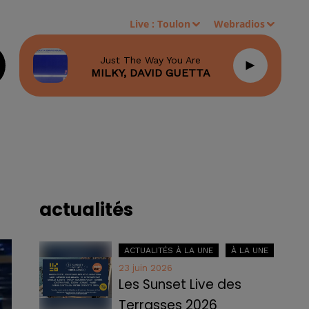
Live :
Toulon
Webradios
Just The Way You Are
MILKY, DAVID GUETTA
actualités
ACTUALITÉS À LA UNE
À LA UNE
23 juin 2026
Les Sunset Live des
Terrasses 2026