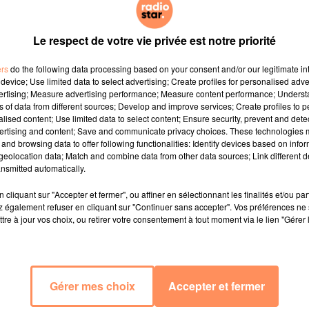
️
rs musical de
Joseph Kamel
, l’artiste qui a enflammé la
Le respect de votre vie privée est notre priorité
e ! Avec sa simplicité et son sourire chaleureux, Joseph
 pourraient bien vous surprendre.
ers
do the following data processing based on your consent and/or our legitimate int
n qu’il adore en secret et qu’on n’aurait jamais imaginée
device; Use limited data to select advertising; Create profiles for personalised adver
vertising; Measure advertising performance; Measure content performance; Unders
ait d’avoir écrit
, une œuvre qu’il considère comme un
ns of data from different sources; Develop and improve services; Create profiles to 
alised content; Use limited data to select content; Ensure security, prevent and detect
ertising and content; Save and communicate privacy choices. These technologies
 de
la chanson qui le ramène à des souvenirs précieux
. Et
and browsing data to offer following functionalities: Identify devices based on infor
ceau pourrait-il écouter en boucle pendant un long voya
eolocation data; Match and combine data from other data sources; Link different de
nsmitted automatically.
rprendre.
eaux pour découvrir son interview complète et vous laisse
cliquant sur "Accepter et fermer", ou affiner en sélectionnant les finalités et/ou pa
 également refuser en cliquant sur "Continuer sans accepter". Vos préférences ne 
prises. Avec
star.mp3
, entrez dans l’intimité musicale de v
tre à jour vos choix, ou retirer votre consentement à tout moment via le lien "Gérer 
Musique #Découvertes #PopMusic #Hits
Gérer mes choix
Accepter et fermer
 du dépôt de cookies que vous avez exprimé. Si vous