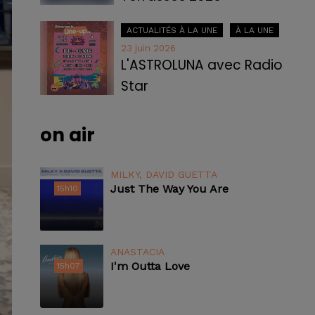
ACTUALITÉS À LA UNE
À LA UNE
23 juin 2026
L'ASTROLUNA avec Radio
Star
on air
MILKY, DAVID GUETTA
Just The Way You Are
15h10
15h10
ANASTACIA
I'm Outta Love
15h07
15h07