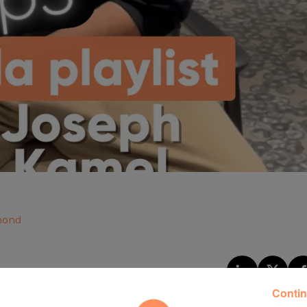
mond
Contin