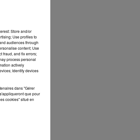
erest: Store and/or
tising; Use profiles to
tand audiences through
personalise content; Use
 fraud, and fix errors;
 may process personal
mation actively
ge
vices; Identify devices
r
rtenaires dans "Gérer
s'appliqueront que pour
os
les cookies" situé en