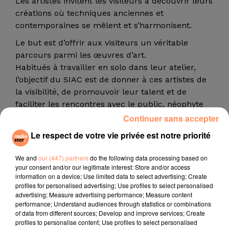
Les artistes invitent les visiteurs à découvrir leurs
créations où techniques anciennes et
contemporaines se mêlent et s’harmonisent.
Le but est d’offrir aux visiteurs un véritable
parcours parmi les œuvres d’art.
Habitués à travailler en solo dans leur atelier,
l’objectif du SIAC est de donner à ces artistes de
la visibilité, de promouvoir leur talent et de
faciliter les rencontres avec le public, néophyte
ou amateur ainsi qu’avec les professionnels.
Continuer sans accepter
Le respect de votre vie privée est notre priorité
We and
our (447) partners
do the following data processing based on
titres diffusés
your consent and/or our legitimate interest: Store and/or access
information on a device; Use limited data to select advertising; Create
profiles for personalised advertising; Use profiles to select personalised
advertising; Measure advertising performance; Measure content
performance; Understand audiences through statistics or combinations
11h11
11h11
11h07
11h07
11h03
11h03
of data from different sources; Develop and improve services; Create
profiles to personalise content; Use profiles to select personalised