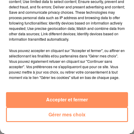
content; Use limited data to select content; Ensure security, prevent and
detect fraud, and fix errors; Deliver and present advertising and content;
Save and communicate privacy choices. These technologies may
process personal data such as IP address and browsing data to offer
following functionalities: Identify devices based on information actively
BRUNO MARS
EVERYTHING BUT THE
CHRISTOPHE MAÉ
requested; Use precise geolocation data; Match and combine data from
I Just Might
La Lune
GIRL
other data sources; Link different devices; Identify devices based on
Missing
information transmitted automatically.
l'horoscope
Vous pouvez accepter en cliquant sur "Accepter et fermer", ou affiner en
sélectionnant les finalités et/ou partenaires dans "Gérer mes choix".
Vous pouvez également refuser en cliquant sur "Continuer sans
accepter". Vos préférences ne s'appliqueront que pour ce site. Vous
pouvez mettre à jour vos choix, ou retirer votre consentement à tout
moment via le lien "Gérer les cookies" situé en bas de chaque page.
Accepter et fermer
Bélier
Taureau
Gémeaux
Gérer mes choix