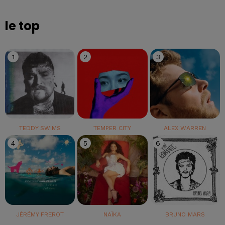
le top
1
2
3
TEDDY SWIMS
TEMPER CITY
ALEX WARREN
4
5
6
JÉRÉMY FREROT
NAÏKA
BRUNO MARS