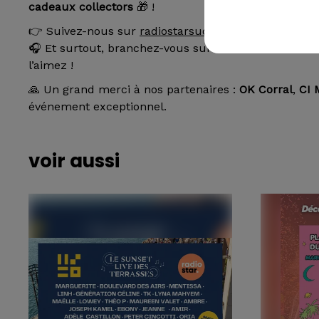
cadeaux collectors
🎁 !
👉 Suivez-nous sur
radiostarsud.fr
et sur Instagram 
🎧 Et surtout, branchez-vous sur Radio Star –
tous 
l’aimez !
🙏 Un grand merci à nos partenaires :
OK Corral
,
CI 
événement exceptionnel.
voir aussi