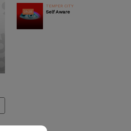
TEMPER CITY
Self Aware
0h38
0h38