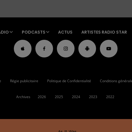
ADIO
PODCASTS
ACTUS
ARTISTES RADIO STAR
e
Régie publicitaire
Politique de Confidentialité
Conditions générales
Archives
2026
2025
2024
2023
2022
As It Was