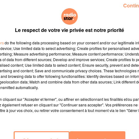
Contin
 privé au nhow Marseille !
🎶
Le respect de votre vie privée est notre priorité
ers
do the following data processing based on your consent and/or our legitimate int
 n’êtes pas près d’oublier ! Le 6 mai prochain, notre
device; Use limited data to select advertising; Create profiles for personalised adver
un lieu exceptionnel : l’hôtel nhow Marseille, perché au-
vertising; Measure advertising performance; Measure content performance; Unders
Méditerranée 🌊.
ns of data from different sources; Develop and improve services; Create profiles to 
alised content; Use limited data to select content; Ensure security, prevent and detect
ertising and content; Save and communicate privacy choices. These technologies
ise, nous fera vibrer avec ses plus grands succès et son
and browsing data to offer following functionalities: Identify devices based on infor
eolocation data; Match and combine data from other data sources; Link different de
nsmitted automatically.
cheur et modernité avec un style unique, entre élégance 
cliquant sur "Accepter et fermer", ou affiner en sélectionnant les finalités et/ou pa
 également refuser en cliquant sur "Continuer sans accepter". Vos préférences ne 
tre émotion, groove et tubes intergénérationnels.
tre à jour vos choix, ou retirer votre consentement à tout moment via le lien "Gérer 
bonne nouvelle :
r Radio Star
📻 et sur nos réseaux sociaux 📱 !
IP
, rencontrer les artistes, ou encore repartir avec des