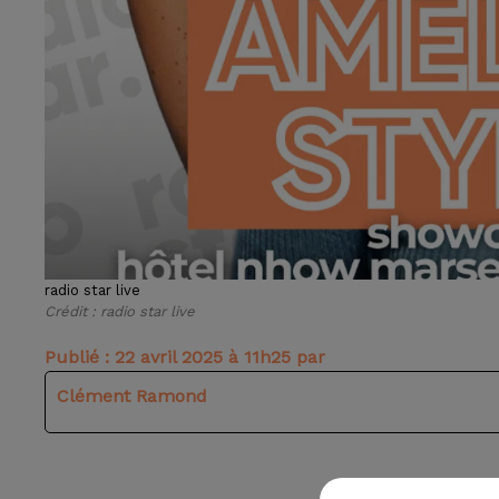
radio star live
Crédit :
radio star live
Publié : 22 avril 2025 à 11h25 par
Clément Ramond