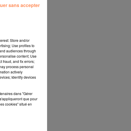
uer sans accepter
erest: Store and/or
tising; Use profiles to
tand audiences through
personalise content; Use
 fraud, and fix errors;
 may process personal
mation actively
vices; Identify devices
et
rtenaires dans "Gérer
s'appliqueront que pour
les cookies" situé en