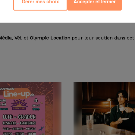
Gérer mes choix
Accepter et fermer
@radiostarsud pour ne rien rater.
les tubes des années stars
, et l’actu musicale comme vou
Média
,
Vé!
, et
Olympic Location
pour leur soutien dans cet