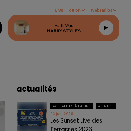
Live :
Toulon
Webradios
As It Was
HARRY STYLES
actualités
ACTUALITÉS À LA UNE
À LA UNE
23 juin 2026
Les Sunset Live des
Terrasses 2026