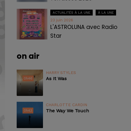
ACTUALITÉS À LA UNE
À LA UNE
23 juin 2026
L'ASTROLUNA avec Radio
Star
on air
HARRY STYLES
As It Was
0h46
0h46
CHARLOTTE CARDIN
The Way We Touch
0h43
0h43