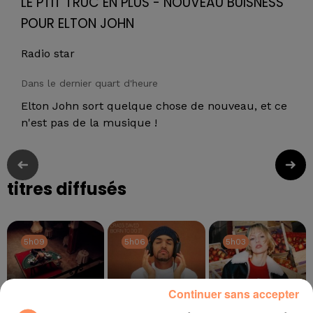
LE PTIT TRUC EN PLUS - NOUVEAU BUISNESS
POUR ELTON JOHN
Radio star
Dans le dernier quart d'heure
Elton John sort quelque chose de nouveau, et ce
n'est pas de la musique !
titres diffusés
5h09
5h09
5h06
5h06
5h03
5h03
Continuer sans accepter