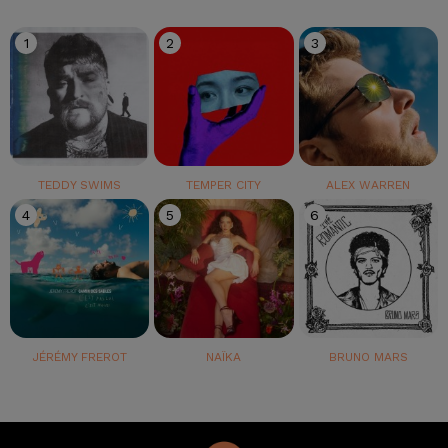
1
2
3
TEDDY SWIMS
TEMPER CITY
ALEX WARREN
4
5
6
JÉRÉMY FREROT
NAÏKA
BRUNO MARS