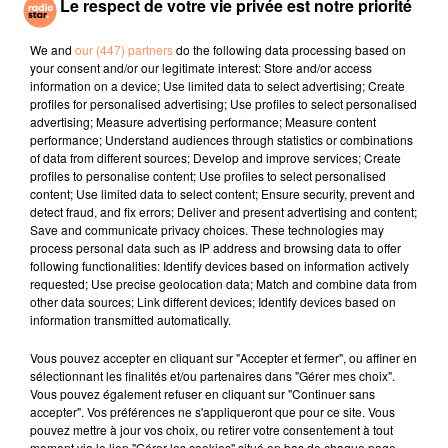
Le respect de votre vie privée est notre priorité
TAYC
CRAIG DAVID
ANGELE, JUSTICE
Girlfriend
7 Days
What You Want
We and
our (447) partners
do the following data processing based on
your consent and/or our legitimate interest: Store and/or access
information on a device; Use limited data to select advertising; Create
l'horoscope
profiles for personalised advertising; Use profiles to select personalised
advertising; Measure advertising performance; Measure content
performance; Understand audiences through statistics or combinations
of data from different sources; Develop and improve services; Create
profiles to personalise content; Use profiles to select personalised
content; Use limited data to select content; Ensure security, prevent and
detect fraud, and fix errors; Deliver and present advertising and content;
Save and communicate privacy choices. These technologies may
process personal data such as IP address and browsing data to offer
following functionalities: Identify devices based on information actively
requested; Use precise geolocation data; Match and combine data from
other data sources; Link different devices; Identify devices based on
Bélier
Taureau
Gémeaux
information transmitted automatically.
Vous pouvez accepter en cliquant sur "Accepter et fermer", ou affiner en
sélectionnant les finalités et/ou partenaires dans "Gérer mes choix".
Vous pouvez également refuser en cliquant sur "Continuer sans
accepter". Vos préférences ne s'appliqueront que pour ce site. Vous
pouvez mettre à jour vos choix, ou retirer votre consentement à tout
moment via le lien "Gérer les cookies" situé en bas de chaque page.