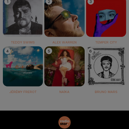
1
2
3
TEDDY SWIMS
ALEX WARREN
TEMPER CITY
4
5
6
JÉRÉMY FREROT
NAÏKA
BRUNO MARS