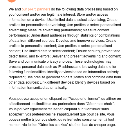
(remix)
We and
our (447) partners
do the following data processing based on
your consent and/or our legitimate interest: Store and/or access
l'horoscope
information on a device; Use limited data to select advertising; Create
profiles for personalised advertising; Use profiles to select personalised
advertising; Measure advertising performance; Measure content
performance; Understand audiences through statistics or combinations
of data from different sources; Develop and improve services; Create
profiles to personalise content; Use profiles to select personalised
content; Use limited data to select content; Ensure security, prevent and
detect fraud, and fix errors; Deliver and present advertising and content;
Save and communicate privacy choices. These technologies may
process personal data such as IP address and browsing data to offer
following functionalities: Identify devices based on information actively
requested; Use precise geolocation data; Match and combine data from
Bélier
Taureau
Gémeaux
other data sources; Link different devices; Identify devices based on
information transmitted automatically.
Vous pouvez accepter en cliquant sur "Accepter et fermer", ou affiner en
sélectionnant les finalités et/ou partenaires dans "Gérer mes choix".
Vous pouvez également refuser en cliquant sur "Continuer sans
accepter". Vos préférences ne s'appliqueront que pour ce site. Vous
pouvez mettre à jour vos choix, ou retirer votre consentement à tout
moment via le lien "Gérer les cookies" situé en bas de chaque page.
Cancer
Lion
Vierge