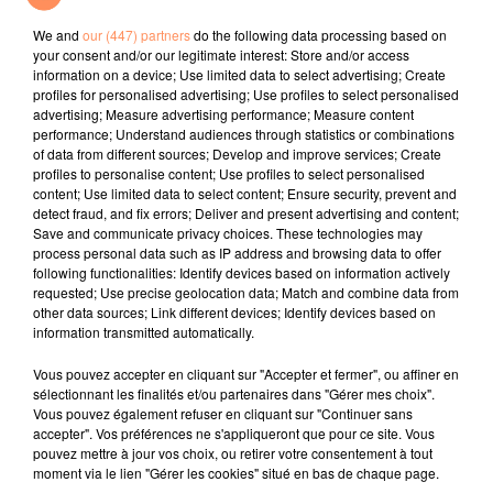
Remix)
Attraction
We and
our (447) partners
do the following data processing based on
your consent and/or our legitimate interest: Store and/or access
l'horoscope
information on a device; Use limited data to select advertising; Create
profiles for personalised advertising; Use profiles to select personalised
advertising; Measure advertising performance; Measure content
performance; Understand audiences through statistics or combinations
of data from different sources; Develop and improve services; Create
profiles to personalise content; Use profiles to select personalised
content; Use limited data to select content; Ensure security, prevent and
detect fraud, and fix errors; Deliver and present advertising and content;
Save and communicate privacy choices. These technologies may
process personal data such as IP address and browsing data to offer
following functionalities: Identify devices based on information actively
requested; Use precise geolocation data; Match and combine data from
Bélier
Taureau
Gémeaux
other data sources; Link different devices; Identify devices based on
information transmitted automatically.
Vous pouvez accepter en cliquant sur "Accepter et fermer", ou affiner en
sélectionnant les finalités et/ou partenaires dans "Gérer mes choix".
Vous pouvez également refuser en cliquant sur "Continuer sans
accepter". Vos préférences ne s'appliqueront que pour ce site. Vous
pouvez mettre à jour vos choix, ou retirer votre consentement à tout
moment via le lien "Gérer les cookies" situé en bas de chaque page.
Cancer
Lion
Vierge