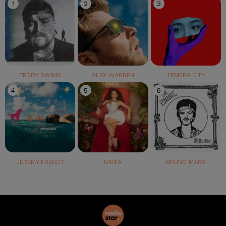
1
2
3
TEDDY SWIMS
ALEX WARREN
TEMPER CITY
4
5
6
JÉRÉMY FREROT
NAÏKA
BRUNO MARS