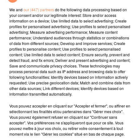
Remix)
We and
our (447) partners
do the following data processing based on
your consent and/or our legitimate interest: Store and/or access
l'horoscope
information on a device; Use limited data to select advertising; Create
profiles for personalised advertising; Use profiles to select personalised
advertising; Measure advertising performance; Measure content
performance; Understand audiences through statistics or combinations
of data from different sources; Develop and improve services; Create
profiles to personalise content; Use profiles to select personalised
content; Use limited data to select content; Ensure security, prevent and
detect fraud, and fix errors; Deliver and present advertising and content;
Save and communicate privacy choices. These technologies may
process personal data such as IP address and browsing data to offer
following functionalities: Identify devices based on information actively
requested; Use precise geolocation data; Match and combine data from
Bélier
Taureau
Gémeaux
other data sources; Link different devices; Identify devices based on
information transmitted automatically.
Vous pouvez accepter en cliquant sur "Accepter et fermer", ou affiner en
sélectionnant les finalités et/ou partenaires dans "Gérer mes choix".
Vous pouvez également refuser en cliquant sur "Continuer sans
accepter". Vos préférences ne s'appliqueront que pour ce site. Vous
pouvez mettre à jour vos choix, ou retirer votre consentement à tout
moment via le lien "Gérer les cookies" situé en bas de chaque page.
Cancer
Lion
Vierge