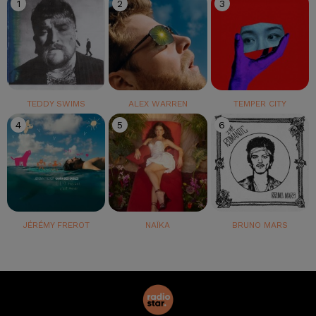
1
2
3
TEDDY SWIMS
ALEX WARREN
TEMPER CITY
4
5
6
JÉRÉMY FREROT
NAÏKA
BRUNO MARS