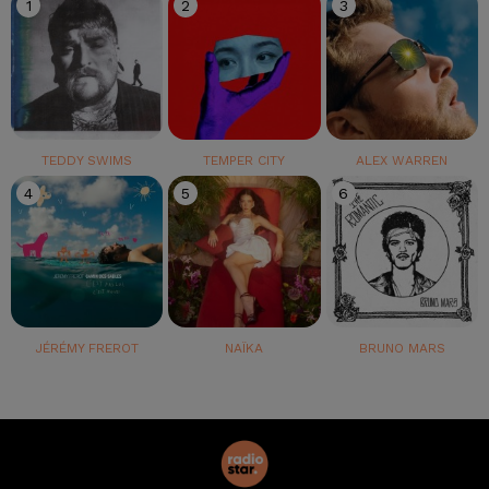
1
2
3
TEDDY SWIMS
TEMPER CITY
ALEX WARREN
4
5
6
JÉRÉMY FREROT
NAÏKA
BRUNO MARS