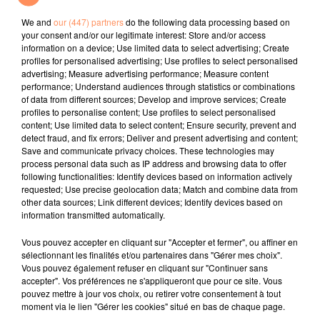
Are
We and
our (447) partners
do the following data processing based on
your consent and/or our legitimate interest: Store and/or access
l'horoscope
information on a device; Use limited data to select advertising; Create
profiles for personalised advertising; Use profiles to select personalised
advertising; Measure advertising performance; Measure content
performance; Understand audiences through statistics or combinations
of data from different sources; Develop and improve services; Create
profiles to personalise content; Use profiles to select personalised
content; Use limited data to select content; Ensure security, prevent and
detect fraud, and fix errors; Deliver and present advertising and content;
Save and communicate privacy choices. These technologies may
process personal data such as IP address and browsing data to offer
following functionalities: Identify devices based on information actively
requested; Use precise geolocation data; Match and combine data from
Bélier
Taureau
Gémeaux
other data sources; Link different devices; Identify devices based on
information transmitted automatically.
Vous pouvez accepter en cliquant sur "Accepter et fermer", ou affiner en
sélectionnant les finalités et/ou partenaires dans "Gérer mes choix".
Vous pouvez également refuser en cliquant sur "Continuer sans
accepter". Vos préférences ne s'appliqueront que pour ce site. Vous
pouvez mettre à jour vos choix, ou retirer votre consentement à tout
moment via le lien "Gérer les cookies" situé en bas de chaque page.
Cancer
Lion
Vierge