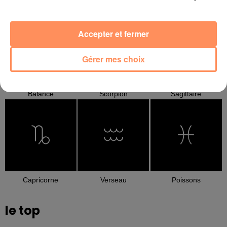
Cancer
Lion
Vierge
Accepter et fermer
Gérer mes choix
Balance
Scorpion
Sagittaire
Capricorne
Verseau
Poissons
le top