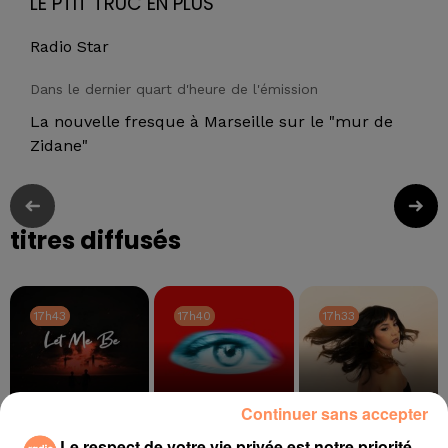
LE PTIT TRUC EN PLUS
Radio Star
Dans le dernier quart d'heure de l'émission
La nouvelle fresque à Marseille sur le "mur de
Zidane"
titres diffusés
17h43
17h43
17h40
17h40
17h33
17h33
Continuer sans accepter
Le respect de votre vie privée est notre priorité
THE SECOND VOICE
TEMPER CITY
ORIA