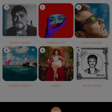
1
2
3
TEDDY SWIMS
TEMPER CITY
ALEX WARREN
4
5
6
JÉRÉMY FREROT
NAÏKA
BRUNO MARS