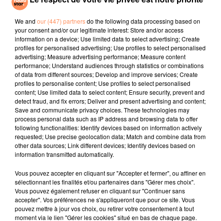
Let Me Be
Self Aware
Soirée Mondaine
(remix)
We and
our (447) partners
do the following data processing based on
your consent and/or our legitimate interest: Store and/or access
information on a device; Use limited data to select advertising; Create
l'horoscope
profiles for personalised advertising; Use profiles to select personalised
advertising; Measure advertising performance; Measure content
performance; Understand audiences through statistics or combinations
of data from different sources; Develop and improve services; Create
profiles to personalise content; Use profiles to select personalised
content; Use limited data to select content; Ensure security, prevent and
detect fraud, and fix errors; Deliver and present advertising and content;
Save and communicate privacy choices. These technologies may
process personal data such as IP address and browsing data to offer
following functionalities: Identify devices based on information actively
requested; Use precise geolocation data; Match and combine data from
other data sources; Link different devices; Identify devices based on
Bélier
Taureau
Gémeaux
information transmitted automatically.
Vous pouvez accepter en cliquant sur "Accepter et fermer", ou affiner en
sélectionnant les finalités et/ou partenaires dans "Gérer mes choix".
Vous pouvez également refuser en cliquant sur "Continuer sans
accepter". Vos préférences ne s'appliqueront que pour ce site. Vous
pouvez mettre à jour vos choix, ou retirer votre consentement à tout
moment via le lien "Gérer les cookies" situé en bas de chaque page.