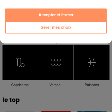
Accepter et fermer
Gérer mes choix
Balance
Scorpion
Sagittaire
Capricorne
Verseau
Poissons
le top