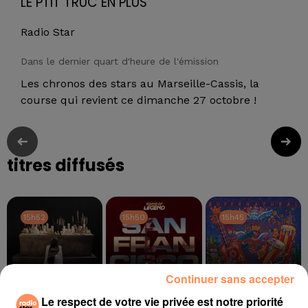
LE PTIT TRUC EN PLUS
Radio Star
Dans le dernier quart d'heure de l'émission
Les chronos des stars au Marseille-Cassis, la
course qui revient ce dimanche 27 octobre !
titres diffusés
15h52
15h52
15h50
15h50
15h45
15h45
Continuer sans accepter
Le respect de votre vie privée est notre priorité
TOVE LO, STROMAE
SOUND OF LEGEND
SANTANA