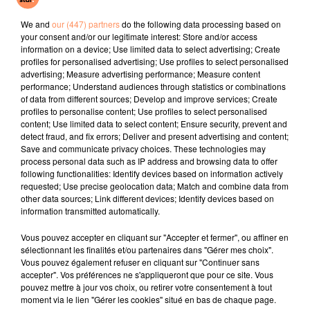
Des Fleurs
San Francisco
Maria Maria
We and
our (447) partners
do the following data processing based on
your consent and/or our legitimate interest: Store and/or access
l'horoscope
information on a device; Use limited data to select advertising; Create
profiles for personalised advertising; Use profiles to select personalised
advertising; Measure advertising performance; Measure content
performance; Understand audiences through statistics or combinations
of data from different sources; Develop and improve services; Create
profiles to personalise content; Use profiles to select personalised
content; Use limited data to select content; Ensure security, prevent and
detect fraud, and fix errors; Deliver and present advertising and content;
Save and communicate privacy choices. These technologies may
process personal data such as IP address and browsing data to offer
following functionalities: Identify devices based on information actively
requested; Use precise geolocation data; Match and combine data from
Bélier
Taureau
Gémeaux
other data sources; Link different devices; Identify devices based on
information transmitted automatically.
Vous pouvez accepter en cliquant sur "Accepter et fermer", ou affiner en
sélectionnant les finalités et/ou partenaires dans "Gérer mes choix".
Vous pouvez également refuser en cliquant sur "Continuer sans
accepter". Vos préférences ne s'appliqueront que pour ce site. Vous
pouvez mettre à jour vos choix, ou retirer votre consentement à tout
moment via le lien "Gérer les cookies" situé en bas de chaque page.
Cancer
Lion
Vierge