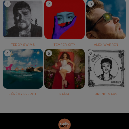
1
2
3
TEDDY SWIMS
TEMPER CITY
ALEX WARREN
4
5
6
JÉRÉMY FREROT
NAÏKA
BRUNO MARS