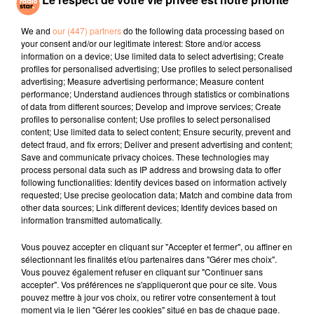
In Your Eyes
Let Me Be
JULIETTE ARMANET
Attraction
We and
our (447) partners
do the following data processing based on
your consent and/or our legitimate interest: Store and/or access
information on a device; Use limited data to select advertising; Create
l'horoscope
profiles for personalised advertising; Use profiles to select personalised
advertising; Measure advertising performance; Measure content
performance; Understand audiences through statistics or combinations
of data from different sources; Develop and improve services; Create
profiles to personalise content; Use profiles to select personalised
content; Use limited data to select content; Ensure security, prevent and
detect fraud, and fix errors; Deliver and present advertising and content;
Save and communicate privacy choices. These technologies may
process personal data such as IP address and browsing data to offer
following functionalities: Identify devices based on information actively
requested; Use precise geolocation data; Match and combine data from
other data sources; Link different devices; Identify devices based on
Bélier
Taureau
Gémeaux
information transmitted automatically.
Vous pouvez accepter en cliquant sur "Accepter et fermer", ou affiner en
sélectionnant les finalités et/ou partenaires dans "Gérer mes choix".
Vous pouvez également refuser en cliquant sur "Continuer sans
accepter". Vos préférences ne s'appliqueront que pour ce site. Vous
pouvez mettre à jour vos choix, ou retirer votre consentement à tout
moment via le lien "Gérer les cookies" situé en bas de chaque page.