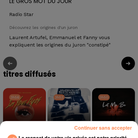
LE GROS MOT DU JOUR
Radio Star
Découvrez les origines d'un juron
Laurent Artufel, Emmanuel et Fanny vous
expliquent les origines du juron "constipé"
titres diffusés
3h56
3h56
3h53
3h53
3h50
3h50
Continuer sans accepter
Le respect de votre vie privée est notre priorité
THE WEEKND
SEBASTIEN TELLIER,
THE SECOND VOICE