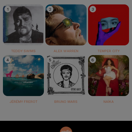
1
2
3
TEDDY SWIMS
ALEX WARREN
TEMPER CITY
4
5
6
JÉRÉMY FREROT
BRUNO MARS
NAÏKA