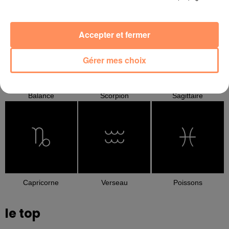
Cancer
Lion
Vierge
Accepter et fermer
Gérer mes choix
Balance
Scorpion
Sagittaire
Capricorne
Verseau
Poissons
le top