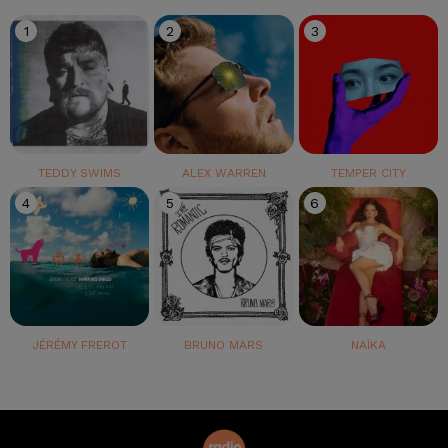
1
2
3
TEDDY SWIMS
ALEX WARREN
TEMPER CITY
4
5
6
JÉRÉMY FREROT
BRUNO MARS
NAÏKA