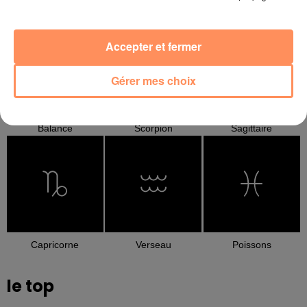
Cancer
Lion
Vierge
Accepter et fermer
Gérer mes choix
Balance
Scorpion
Sagittaire
Capricorne
Verseau
Poissons
le top