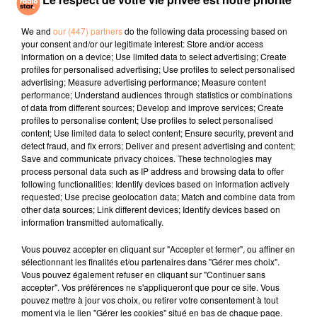
In Your Eyes
Let Me Be
JULIETTE ARMANET
Attraction
We and
our (447) partners
do the following data processing based on
your consent and/or our legitimate interest: Store and/or access
information on a device; Use limited data to select advertising; Create
l'horoscope
profiles for personalised advertising; Use profiles to select personalised
advertising; Measure advertising performance; Measure content
performance; Understand audiences through statistics or combinations
of data from different sources; Develop and improve services; Create
profiles to personalise content; Use profiles to select personalised
content; Use limited data to select content; Ensure security, prevent and
detect fraud, and fix errors; Deliver and present advertising and content;
Save and communicate privacy choices. These technologies may
process personal data such as IP address and browsing data to offer
following functionalities: Identify devices based on information actively
requested; Use precise geolocation data; Match and combine data from
other data sources; Link different devices; Identify devices based on
Bélier
Taureau
Gémeaux
information transmitted automatically.
Vous pouvez accepter en cliquant sur "Accepter et fermer", ou affiner en
sélectionnant les finalités et/ou partenaires dans "Gérer mes choix".
Vous pouvez également refuser en cliquant sur "Continuer sans
accepter". Vos préférences ne s'appliqueront que pour ce site. Vous
pouvez mettre à jour vos choix, ou retirer votre consentement à tout
moment via le lien "Gérer les cookies" situé en bas de chaque page.