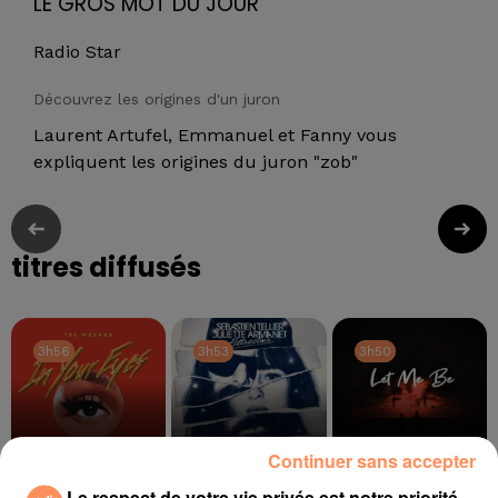
LE GROS MOT DU JOUR
Radio Star
Découvrez les origines d'un juron
Laurent Artufel, Emmanuel et Fanny vous
expliquent les origines du juron "zob"
titres diffusés
3h56
3h56
3h53
3h53
3h50
3h50
Continuer sans accepter
Le respect de votre vie privée est notre priorité
THE WEEKND
SEBASTIEN TELLIER,
THE SECOND VOICE