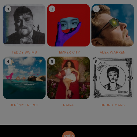
1
2
3
TEDDY SWIMS
TEMPER CITY
ALEX WARREN
4
5
6
JÉRÉMY FREROT
NAÏKA
BRUNO MARS