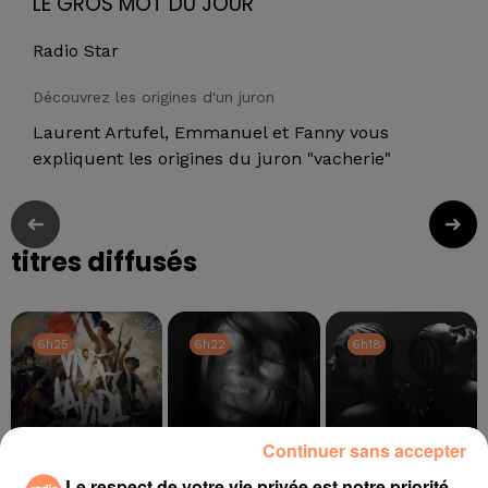
LE GROS MOT DU JOUR
Radio Star
Découvrez les origines d'un juron
Laurent Artufel, Emmanuel et Fanny vous
expliquent les origines du juron "vacherie"
titres diffusés
6h25
6h25
6h22
6h22
6h18
6h18
Continuer sans accepter
Le respect de votre vie privée est notre priorité
COLDPLAY
ARIANA GRANDE
DOECHII