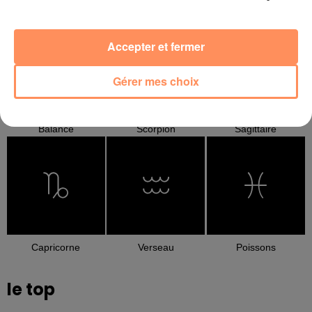
Cancer
Lion
Vierge
Accepter et fermer
Gérer mes choix
Balance
Scorpion
Sagittaire
Capricorne
Verseau
Poissons
le top