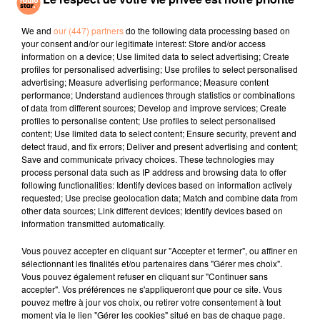
Viva La Vida
Hate That I Made
Anxiety
You Love Me
We and
our (447) partners
do the following data processing based on
your consent and/or our legitimate interest: Store and/or access
information on a device; Use limited data to select advertising; Create
l'horoscope
profiles for personalised advertising; Use profiles to select personalised
advertising; Measure advertising performance; Measure content
performance; Understand audiences through statistics or combinations
of data from different sources; Develop and improve services; Create
profiles to personalise content; Use profiles to select personalised
content; Use limited data to select content; Ensure security, prevent and
detect fraud, and fix errors; Deliver and present advertising and content;
Save and communicate privacy choices. These technologies may
process personal data such as IP address and browsing data to offer
following functionalities: Identify devices based on information actively
requested; Use precise geolocation data; Match and combine data from
other data sources; Link different devices; Identify devices based on
Bélier
Taureau
Gémeaux
information transmitted automatically.
Vous pouvez accepter en cliquant sur "Accepter et fermer", ou affiner en
sélectionnant les finalités et/ou partenaires dans "Gérer mes choix".
Vous pouvez également refuser en cliquant sur "Continuer sans
accepter". Vos préférences ne s'appliqueront que pour ce site. Vous
pouvez mettre à jour vos choix, ou retirer votre consentement à tout
moment via le lien "Gérer les cookies" situé en bas de chaque page.