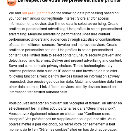
Anxiety
Heartbreaker
SHEERAN
Repeat It
We and
our (447) partners
do the following data processing based on
your consent and/or our legitimate interest: Store and/or access
information on a device; Use limited data to select advertising; Create
l'horoscope
profiles for personalised advertising; Use profiles to select personalised
advertising; Measure advertising performance; Measure content
performance; Understand audiences through statistics or combinations
of data from different sources; Develop and improve services; Create
profiles to personalise content; Use profiles to select personalised
content; Use limited data to select content; Ensure security, prevent and
detect fraud, and fix errors; Deliver and present advertising and content;
Save and communicate privacy choices. These technologies may
process personal data such as IP address and browsing data to offer
following functionalities: Identify devices based on information actively
requested; Use precise geolocation data; Match and combine data from
other data sources; Link different devices; Identify devices based on
Bélier
Taureau
Gémeaux
information transmitted automatically.
Vous pouvez accepter en cliquant sur "Accepter et fermer", ou affiner en
sélectionnant les finalités et/ou partenaires dans "Gérer mes choix".
Vous pouvez également refuser en cliquant sur "Continuer sans
accepter". Vos préférences ne s'appliqueront que pour ce site. Vous
pouvez mettre à jour vos choix, ou retirer votre consentement à tout
moment via le lien "Gérer les cookies" situé en bas de chaque page.