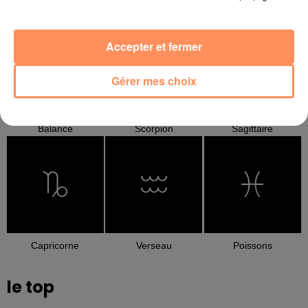
Cancer
Lion
Vierge
Accepter et fermer
Gérer mes choix
Balance
Scorpion
Sagittaire
Capricorne
Verseau
Poissons
le top