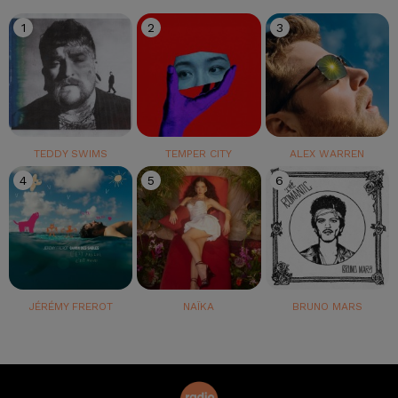
1
2
3
TEDDY SWIMS
TEMPER CITY
ALEX WARREN
4
5
6
JÉRÉMY FREROT
NAÏKA
BRUNO MARS