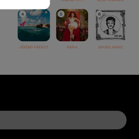
TEDDY SWIMS
TEMPER CITY
ALEX WARREN
4
5
6
JÉRÉMY FREROT
NAÏKA
BRUNO MARS