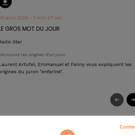
24 avril 2024 - 1 min 27 sec
LE GROS MOT DU JOUR
Radio Star
Découvrez les origines d'un juron
Laurent Artufel, Emmanuel et Fanny vous expliquent les
origines du juron "enfariné".
Contin