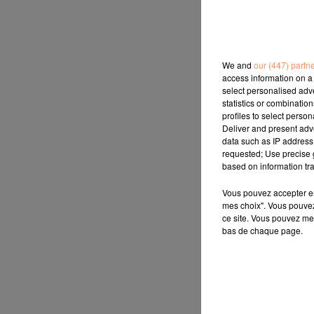
We and
our (447) partn
access information on a 
select personalised ad
statistics or combinatio
profiles to select person
Deliver and present adv
data such as IP address 
requested; Use precise g
based on information tra
Vous pouvez accepter en 
mes choix". Vous pouvez
ce site. Vous pouvez met
bas de chaque page.