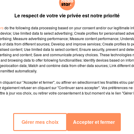
Le respect de votre vie privée est notre priorité
ers
do the following data processing based on your consent and/or our legitimate int
device; Use limited data to select advertising; Create profiles for personalised adver
vertising; Measure advertising performance; Measure content performance; Unders
ns of data from different sources; Develop and improve services; Create profiles to 
alised content; Use limited data to select content; Ensure security, prevent and detect
ertising and content; Save and communicate privacy choices. These technologies
and browsing data to offer following functionalities: Identify devices based on infor
eolocation data; Match and combine data from other data sources; Link different de
nsmitted automatically.
cliquant sur "Accepter et fermer", ou affiner en sélectionnant les finalités et/ou pa
 également refuser en cliquant sur "Continuer sans accepter". Vos préférences ne 
tre à jour vos choix, ou retirer votre consentement à tout moment via le lien "Gérer 
Gérer mes choix
Accepter et fermer