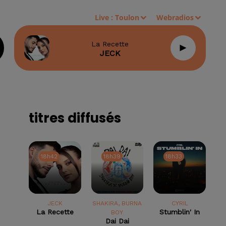
Live :
Toulon
Webradios
La Recette
JECK
titres diffusés
18h42
18h42
18h39
18h39
18h33
18h33
JECK
SHAKIRA, BURNA
CYRIL
La Recette
Stumblin' In
BOY
Dai Dai