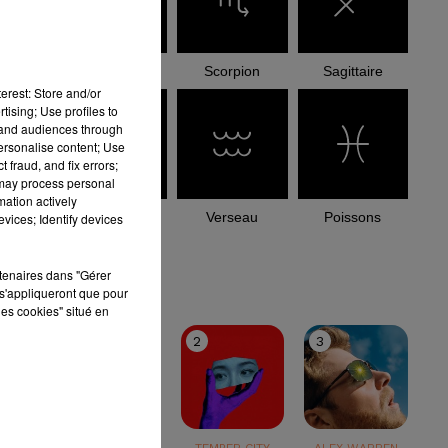
Balance
Scorpion
Sagittaire
erest: Store and/or
tising; Use profiles to
tand audiences through
personalise content; Use
 fraud, and fix errors;
 may process personal
mation actively
Capricorne
Verseau
Poissons
vices; Identify devices
le top
rtenaires dans "Gérer
s'appliqueront que pour
les cookies" situé en
1
2
3