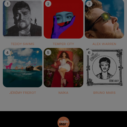
1
2
3
TEDDY SWIMS
TEMPER CITY
ALEX WARREN
4
5
6
JÉRÉMY FREROT
NAÏKA
BRUNO MARS