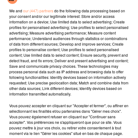
Espresso
Talk To You
Cheerleader
We and
our (447) partners
do the following data processing based on
your consent and/or our legitimate interest: Store and/or access
l'horoscope
information on a device; Use limited data to select advertising; Create
profiles for personalised advertising; Use profiles to select personalised
advertising; Measure advertising performance; Measure content
performance; Understand audiences through statistics or combinations
of data from different sources; Develop and improve services; Create
profiles to personalise content; Use profiles to select personalised
content; Use limited data to select content; Ensure security, prevent and
detect fraud, and fix errors; Deliver and present advertising and content;
Save and communicate privacy choices. These technologies may
process personal data such as IP address and browsing data to offer
following functionalities: Identify devices based on information actively
requested; Use precise geolocation data; Match and combine data from
Bélier
Taureau
Gémeaux
other data sources; Link different devices; Identify devices based on
information transmitted automatically.
Vous pouvez accepter en cliquant sur "Accepter et fermer", ou affiner en
sélectionnant les finalités et/ou partenaires dans "Gérer mes choix".
Vous pouvez également refuser en cliquant sur "Continuer sans
accepter". Vos préférences ne s'appliqueront que pour ce site. Vous
pouvez mettre à jour vos choix, ou retirer votre consentement à tout
moment via le lien "Gérer les cookies" situé en bas de chaque page.
Cancer
Lion
Vierge