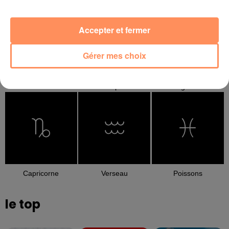
Accepter et fermer
Gérer mes choix
Balance
Scorpion
Sagittaire
Capricorne
Verseau
Poissons
le top