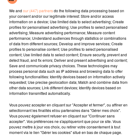
A L'imparfaite
Sitting Down Here
Systaime
We and
our (447) partners
do the following data processing based on
your consent and/or our legitimate interest: Store and/or access
l'horoscope
information on a device; Use limited data to select advertising; Create
profiles for personalised advertising; Use profiles to select personalised
advertising; Measure advertising performance; Measure content
performance; Understand audiences through statistics or combinations
of data from different sources; Develop and improve services; Create
profiles to personalise content; Use profiles to select personalised
content; Use limited data to select content; Ensure security, prevent and
detect fraud, and fix errors; Deliver and present advertising and content;
Save and communicate privacy choices. These technologies may
process personal data such as IP address and browsing data to offer
following functionalities: Identify devices based on information actively
requested; Use precise geolocation data; Match and combine data from
Bélier
Taureau
Gémeaux
other data sources; Link different devices; Identify devices based on
information transmitted automatically.
Vous pouvez accepter en cliquant sur "Accepter et fermer", ou affiner en
sélectionnant les finalités et/ou partenaires dans "Gérer mes choix".
Vous pouvez également refuser en cliquant sur "Continuer sans
accepter". Vos préférences ne s'appliqueront que pour ce site. Vous
pouvez mettre à jour vos choix, ou retirer votre consentement à tout
moment via le lien "Gérer les cookies" situé en bas de chaque page.
Cancer
Lion
Vierge