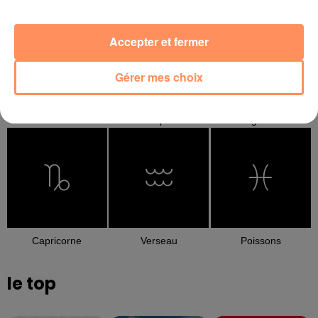
Accepter et fermer
Gérer mes choix
Balance
Scorpion
Sagittaire
Capricorne
Verseau
Poissons
le top