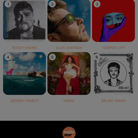
1
2
3
TEDDY SWIMS
ALEX WARREN
TEMPER CITY
4
5
6
JÉRÉMY FREROT
NAÏKA
BRUNO MARS