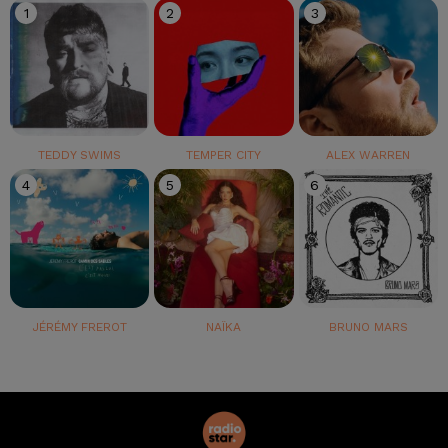
1
2
3
TEDDY SWIMS
TEMPER CITY
ALEX WARREN
4
5
6
JÉRÉMY FREROT
NAÏKA
BRUNO MARS