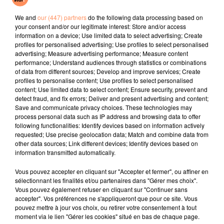
This Love
What You Want
Dracula
We and
our (447) partners
do the following data processing based on
your consent and/or our legitimate interest: Store and/or access
l'horoscope
information on a device; Use limited data to select advertising; Create
profiles for personalised advertising; Use profiles to select personalised
advertising; Measure advertising performance; Measure content
performance; Understand audiences through statistics or combinations
of data from different sources; Develop and improve services; Create
profiles to personalise content; Use profiles to select personalised
content; Use limited data to select content; Ensure security, prevent and
detect fraud, and fix errors; Deliver and present advertising and content;
Save and communicate privacy choices. These technologies may
process personal data such as IP address and browsing data to offer
following functionalities: Identify devices based on information actively
requested; Use precise geolocation data; Match and combine data from
Bélier
Taureau
Gémeaux
other data sources; Link different devices; Identify devices based on
information transmitted automatically.
Vous pouvez accepter en cliquant sur "Accepter et fermer", ou affiner en
sélectionnant les finalités et/ou partenaires dans "Gérer mes choix".
Vous pouvez également refuser en cliquant sur "Continuer sans
accepter". Vos préférences ne s'appliqueront que pour ce site. Vous
pouvez mettre à jour vos choix, ou retirer votre consentement à tout
moment via le lien "Gérer les cookies" situé en bas de chaque page.
Cancer
Lion
Vierge