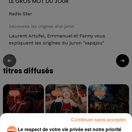
LE GROS MOT DU JOUR
Radio Star
Découvrez les origines d'un juron
Laurent Artufel, Emmanuel et Fanny vous
expliquent les origines du juron "sapajou"
titres diffusés
5h07
5h07
5h04
5h04
5h00
5h00
Continuer sans accepter
Le respect de votre vie privée est notre priorité
MAROON 5
ANGELE, JUSTICE
TAME IMPALA, JENNIE