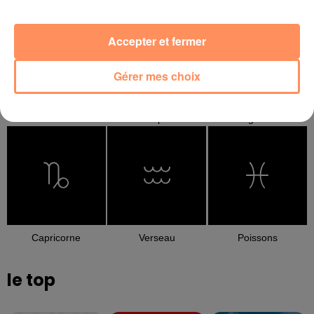
Accepter et fermer
Gérer mes choix
Balance
Scorpion
Sagittaire
Capricorne
Verseau
Poissons
le top