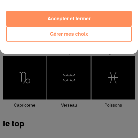
Cancer
Lion
Vierge
Accepter et fermer
Gérer mes choix
Balance
Scorpion
Sagittaire
Capricorne
Verseau
Poissons
le top