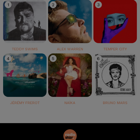
1
2
3
TEDDY SWIMS
ALEX WARREN
TEMPER CITY
4
5
6
JÉRÉMY FREROT
NAÏKA
BRUNO MARS