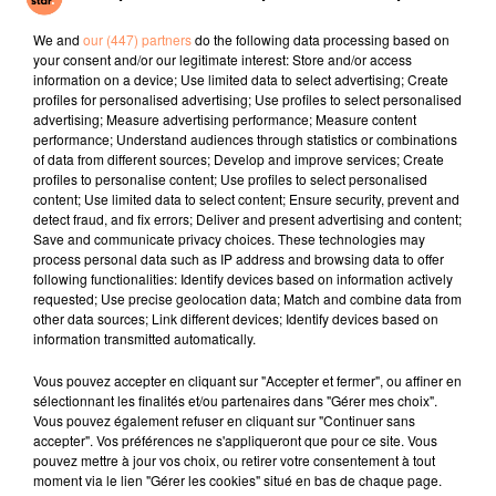
Talk To You
Juste Un Peu
Next Summer
We and
our (447) partners
do the following data processing based on
your consent and/or our legitimate interest: Store and/or access
l'horoscope
information on a device; Use limited data to select advertising; Create
profiles for personalised advertising; Use profiles to select personalised
advertising; Measure advertising performance; Measure content
performance; Understand audiences through statistics or combinations
of data from different sources; Develop and improve services; Create
profiles to personalise content; Use profiles to select personalised
content; Use limited data to select content; Ensure security, prevent and
detect fraud, and fix errors; Deliver and present advertising and content;
Save and communicate privacy choices. These technologies may
process personal data such as IP address and browsing data to offer
following functionalities: Identify devices based on information actively
requested; Use precise geolocation data; Match and combine data from
Bélier
Taureau
Gémeaux
other data sources; Link different devices; Identify devices based on
information transmitted automatically.
Vous pouvez accepter en cliquant sur "Accepter et fermer", ou affiner en
sélectionnant les finalités et/ou partenaires dans "Gérer mes choix".
Vous pouvez également refuser en cliquant sur "Continuer sans
accepter". Vos préférences ne s'appliqueront que pour ce site. Vous
pouvez mettre à jour vos choix, ou retirer votre consentement à tout
moment via le lien "Gérer les cookies" situé en bas de chaque page.