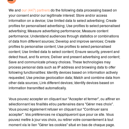
It Wasn't Me
Talk To You
Juste Un Peu
We and
our (447) partners
do the following data processing based on
your consent and/or our legitimate interest: Store and/or access
l'horoscope
information on a device; Use limited data to select advertising; Create
profiles for personalised advertising; Use profiles to select personalised
advertising; Measure advertising performance; Measure content
performance; Understand audiences through statistics or combinations
of data from different sources; Develop and improve services; Create
profiles to personalise content; Use profiles to select personalised
content; Use limited data to select content; Ensure security, prevent and
detect fraud, and fix errors; Deliver and present advertising and content;
Save and communicate privacy choices. These technologies may
process personal data such as IP address and browsing data to offer
following functionalities: Identify devices based on information actively
requested; Use precise geolocation data; Match and combine data from
Bélier
Taureau
Gémeaux
other data sources; Link different devices; Identify devices based on
information transmitted automatically.
Vous pouvez accepter en cliquant sur "Accepter et fermer", ou affiner en
sélectionnant les finalités et/ou partenaires dans "Gérer mes choix".
Vous pouvez également refuser en cliquant sur "Continuer sans
accepter". Vos préférences ne s'appliqueront que pour ce site. Vous
pouvez mettre à jour vos choix, ou retirer votre consentement à tout
moment via le lien "Gérer les cookies" situé en bas de chaque page.
Cancer
Lion
Vierge