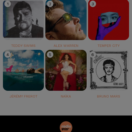
1
2
3
TEDDY SWIMS
ALEX WARREN
TEMPER CITY
4
5
6
JÉRÉMY FREROT
NAÏKA
BRUNO MARS