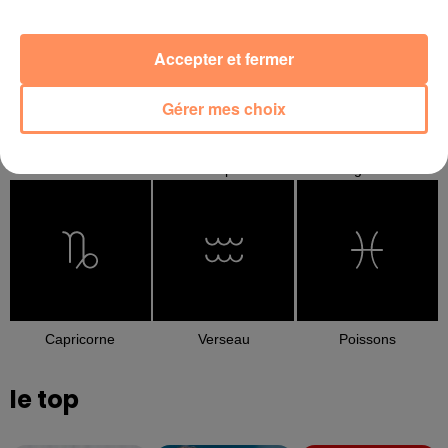
Accepter et fermer
Gérer mes choix
Balance
Scorpion
Sagittaire
Capricorne
Verseau
Poissons
le top