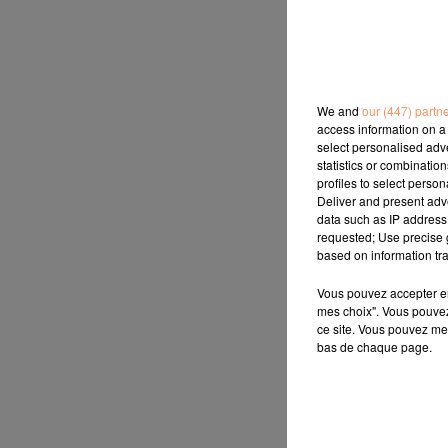
We and
our (447) partn
access information on a 
select personalised ad
statistics or combinatio
profiles to select person
Deliver and present adv
data such as IP address 
requested; Use precise g
based on information tra
Vous pouvez accepter en 
mes choix". Vous pouvez
ce site. Vous pouvez met
bas de chaque page.