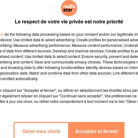
Le respect de votre vie privée est notre priorité
ers
do the following data processing based on your consent and/or our legitimate int
device; Use limited data to select advertising; Create profiles for personalised adver
vertising; Measure advertising performance; Measure content performance; Unders
ns of data from different sources; Develop and improve services; Create profiles to 
alised content; Use limited data to select content; Ensure security, prevent and detect
ertising and content; Save and communicate privacy choices. These technologies
and browsing data to offer following functionalities: Identify devices based on infor
eolocation data; Match and combine data from other data sources; Link different de
nsmitted automatically.
cliquant sur "Accepter et fermer", ou affiner en sélectionnant les finalités et/ou pa
 également refuser en cliquant sur "Continuer sans accepter". Vos préférences ne 
tre à jour vos choix, ou retirer votre consentement à tout moment via le lien "Gérer 
Gérer mes choix
Accepter et fermer