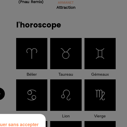
(pnau Remix)
ARMANET
Attraction
l'horoscope
Bélier
Taureau
Gémeaux
Cancer
Lion
Vierge
uer sans accepter