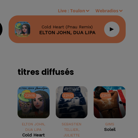
Live :
Toulon
Webradios
Cold Heart (pnau Remix)
ELTON JOHN, DUA LIPA
titres diffusés
22h16
22h16
22h13
22h13
22h11
22h11
ELTON JOHN,
SEBASTIEN
GIMS
Soleil
DUA LIPA
TELLIER,
Cold Heart
JULIETTE