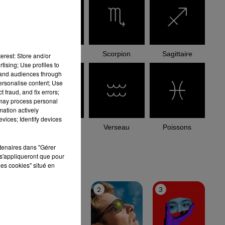
Balance
Scorpion
Sagittaire
erest: Store and/or
tising; Use profiles to
tand audiences through
personalise content; Use
 fraud, and fix errors;
 may process personal
mation actively
vices; Identify devices
Capricorne
Verseau
Poissons
rtenaires dans "Gérer
le top
s'appliqueront que pour
les cookies" situé en
1
2
3