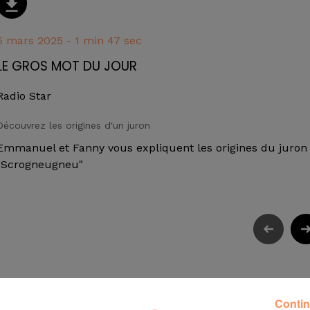
5 mars 2025 - 1 min 47 sec
LE GROS MOT DU JOUR
Radio Star
Découvrez les origines d'un juron
Emmanuel et Fanny vous expliquent les origines du juron
"Scrogneugneu"
Contin