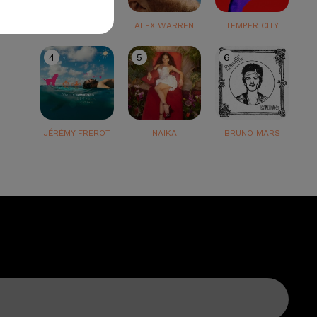
TEDDY SWIMS
ALEX WARREN
TEMPER CITY
4
5
6
JÉRÉMY FREROT
NAÏKA
BRUNO MARS