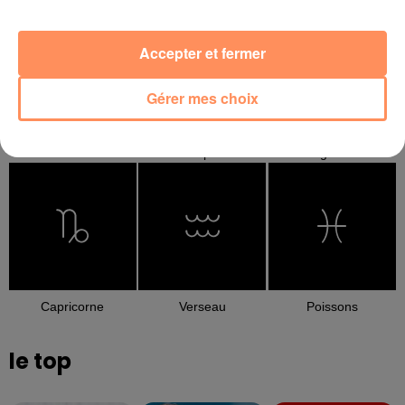
Accepter et fermer
Gérer mes choix
Balance
Scorpion
Sagittaire
Capricorne
Verseau
Poissons
le top