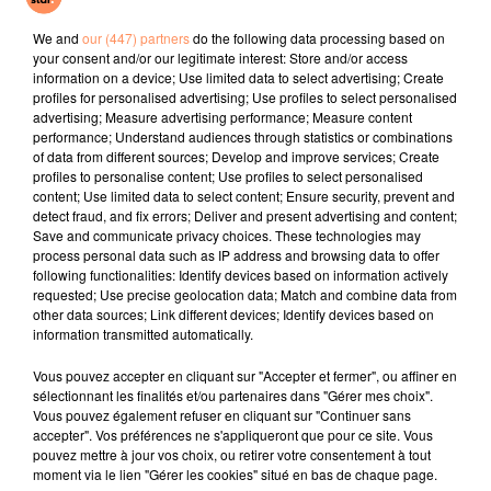
Je Pense A Vous
Juste Un Peu
Drop Dead
We and
our (447) partners
do the following data processing based on
your consent and/or our legitimate interest: Store and/or access
l'horoscope
information on a device; Use limited data to select advertising; Create
profiles for personalised advertising; Use profiles to select personalised
advertising; Measure advertising performance; Measure content
performance; Understand audiences through statistics or combinations
of data from different sources; Develop and improve services; Create
profiles to personalise content; Use profiles to select personalised
content; Use limited data to select content; Ensure security, prevent and
detect fraud, and fix errors; Deliver and present advertising and content;
Save and communicate privacy choices. These technologies may
process personal data such as IP address and browsing data to offer
following functionalities: Identify devices based on information actively
requested; Use precise geolocation data; Match and combine data from
Bélier
Taureau
Gémeaux
other data sources; Link different devices; Identify devices based on
information transmitted automatically.
Vous pouvez accepter en cliquant sur "Accepter et fermer", ou affiner en
sélectionnant les finalités et/ou partenaires dans "Gérer mes choix".
Vous pouvez également refuser en cliquant sur "Continuer sans
accepter". Vos préférences ne s'appliqueront que pour ce site. Vous
pouvez mettre à jour vos choix, ou retirer votre consentement à tout
moment via le lien "Gérer les cookies" situé en bas de chaque page.
Cancer
Lion
Vierge