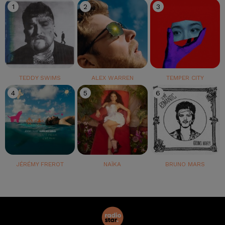
1
2
3
TEDDY SWIMS
ALEX WARREN
TEMPER CITY
4
5
6
JÉRÉMY FREROT
NAÏKA
BRUNO MARS