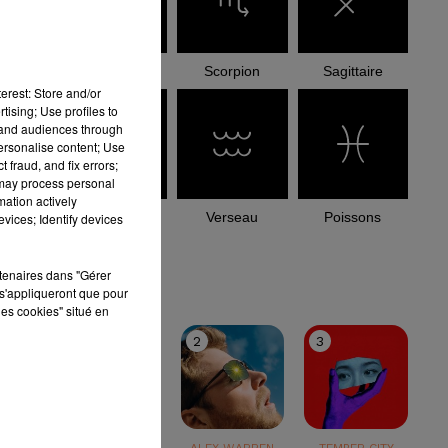
Balance
Scorpion
Sagittaire
erest: Store and/or
tising; Use profiles to
tand audiences through
personalise content; Use
 fraud, and fix errors;
 may process personal
mation actively
Capricorne
Verseau
Poissons
vices; Identify devices
le top
rtenaires dans "Gérer
s'appliqueront que pour
les cookies" situé en
1
2
3