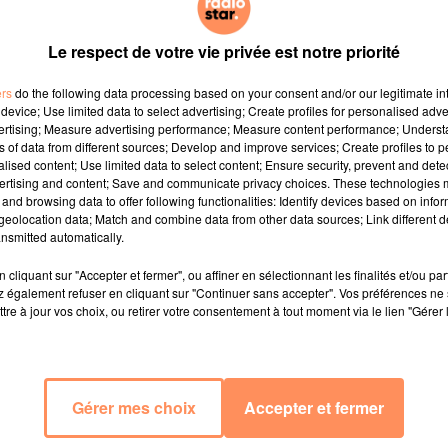
Le respect de votre vie privée est notre priorité
ers
do the following data processing based on your consent and/or our legitimate int
device; Use limited data to select advertising; Create profiles for personalised adver
vertising; Measure advertising performance; Measure content performance; Unders
ns of data from different sources; Develop and improve services; Create profiles to 
alised content; Use limited data to select content; Ensure security, prevent and detect
ertising and content; Save and communicate privacy choices. These technologies
and browsing data to offer following functionalities: Identify devices based on infor
eolocation data; Match and combine data from other data sources; Link different de
nsmitted automatically.
cliquant sur "Accepter et fermer", ou affiner en sélectionnant les finalités et/ou pa
 également refuser en cliquant sur "Continuer sans accepter". Vos préférences ne 
tre à jour vos choix, ou retirer votre consentement à tout moment via le lien "Gérer 
Gérer mes choix
Accepter et fermer