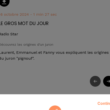
16 octobre 2024 - 1 min 27 sec
LE GROS MOT DU JOUR
Radio Star
Découvrez les origines d'un juron
Laurent, Emmanuel et Fanny vous expliquent les origines
du juron "pignouf".
Contin