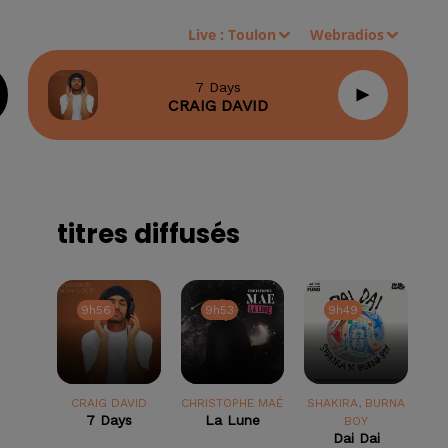
Live :
Toulon
Webradios
7 Days
CRAIG DAVID
titres diffusés
9h56
9h56
9h53
9h53
9h49
9h49
CRAIG DAVID
CHRISTOPHE MAÉ
SHAKIRA, BURNA
7 Days
La Lune
BOY
Dai Dai