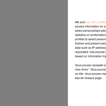
We and
our (447) partn
access information on a 
select personalised ad
statistics or combinatio
profiles to select person
Deliver and present adv
data such as IP address 
requested; Use precise g
based on information tra
Vous pouvez accepter en 
mes choix". Vous pouvez
ce site. Vous pouvez met
bas de chaque page.