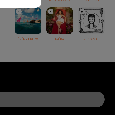
TEDDY SWIMS
ALEX WARREN
TEMPER CITY
4
5
6
JÉRÉMY FREROT
NAÏKA
BRUNO MARS