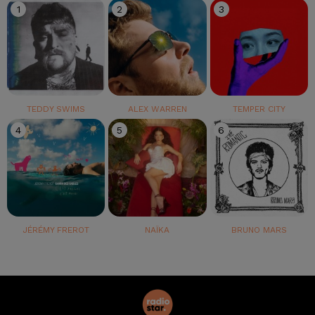
1
2
3
TEDDY SWIMS
ALEX WARREN
TEMPER CITY
4
5
6
JÉRÉMY FREROT
NAÏKA
BRUNO MARS