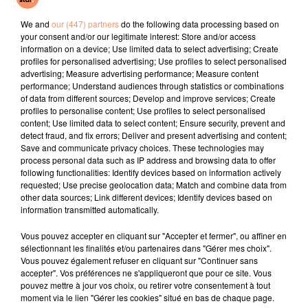
Des Fleurs
All Rise
What You Want
We and
our (447) partners
do the following data processing based on
your consent and/or our legitimate interest: Store and/or access
l'horoscope
information on a device; Use limited data to select advertising; Create
profiles for personalised advertising; Use profiles to select personalised
advertising; Measure advertising performance; Measure content
performance; Understand audiences through statistics or combinations
of data from different sources; Develop and improve services; Create
profiles to personalise content; Use profiles to select personalised
content; Use limited data to select content; Ensure security, prevent and
detect fraud, and fix errors; Deliver and present advertising and content;
Save and communicate privacy choices. These technologies may
process personal data such as IP address and browsing data to offer
following functionalities: Identify devices based on information actively
requested; Use precise geolocation data; Match and combine data from
Bélier
Taureau
Gémeaux
other data sources; Link different devices; Identify devices based on
information transmitted automatically.
Vous pouvez accepter en cliquant sur "Accepter et fermer", ou affiner en
sélectionnant les finalités et/ou partenaires dans "Gérer mes choix".
Vous pouvez également refuser en cliquant sur "Continuer sans
accepter". Vos préférences ne s'appliqueront que pour ce site. Vous
pouvez mettre à jour vos choix, ou retirer votre consentement à tout
moment via le lien "Gérer les cookies" situé en bas de chaque page.
Cancer
Lion
Vierge