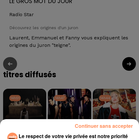
LE GROS MOT DU JOUR
Radio Star
Découvrez les origines d'un juron
Laurent, Emmanuel et Fanny vous expliquent les
origines du juron "teigne".
titres diffusés
14h51
14h51
14h47
14h47
14h44
14h44
Continuer sans accepter
Le respect de votre vie privée est notre priorité
TOVE LO, STROMAE
BLUE
ANGELE, JUSTICE