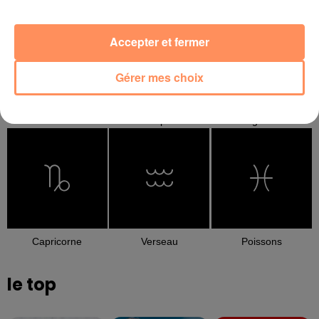
Accepter et fermer
Gérer mes choix
Balance
Scorpion
Sagittaire
Capricorne
Verseau
Poissons
le top