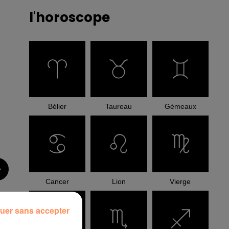
l'horoscope
Bélier
Taureau
Gémeaux
Cancer
Lion
Vierge
uer sans accepter