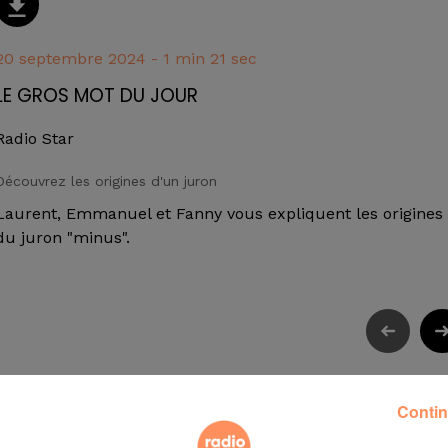
20 septembre 2024 - 1 min 21 sec
LE GROS MOT DU JOUR
Radio Star
Découvrez les origines d'un juron
Laurent, Emmanuel et Fanny vous expliquent les origines
du juron "minus".
Contin