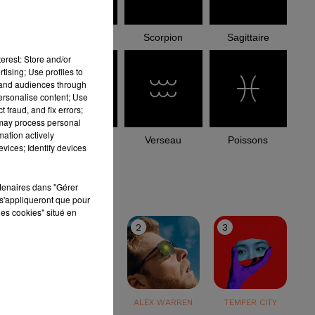
Balance
Scorpion
Sagittaire
erest: Store and/or
tising; Use profiles to
tand audiences through
personalise content; Use
 fraud, and fix errors;
 may process personal
mation actively
Capricorne
Verseau
Poissons
vices; Identify devices
le top
rtenaires dans "Gérer
s'appliqueront que pour
les cookies" situé en
1
2
3
TEDDY SWIMS
ALEX WARREN
TEMPER CITY