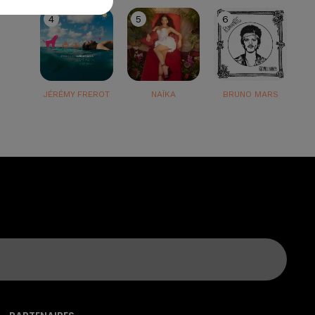
4
5
6
JÉRÉMY FREROT
NAÏKA
BRUNO MARS