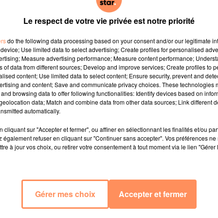
Le respect de votre vie privée est notre priorité
ers
do the following data processing based on your consent and/or our legitimate int
device; Use limited data to select advertising; Create profiles for personalised adver
vertising; Measure advertising performance; Measure content performance; Unders
ns of data from different sources; Develop and improve services; Create profiles to 
alised content; Use limited data to select content; Ensure security, prevent and detect
ertising and content; Save and communicate privacy choices. These technologies
and browsing data to offer following functionalities: Identify devices based on infor
eolocation data; Match and combine data from other data sources; Link different de
nsmitted automatically.
cliquant sur "Accepter et fermer", ou affiner en sélectionnant les finalités et/ou pa
 également refuser en cliquant sur "Continuer sans accepter". Vos préférences ne 
tre à jour vos choix, ou retirer votre consentement à tout moment via le lien "Gérer 
Gérer mes choix
Accepter et fermer