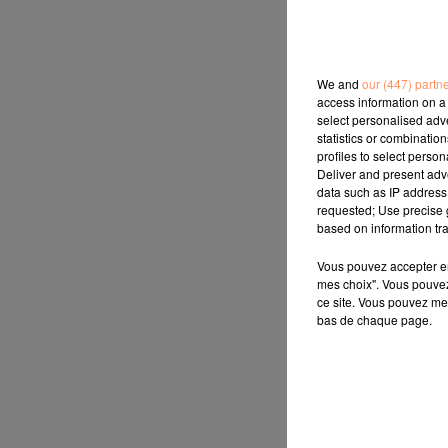
We and
our (447) partn
access information on a 
select personalised ad
statistics or combinatio
profiles to select person
Deliver and present adv
data such as IP address 
requested; Use precise g
based on information tra
Vous pouvez accepter en 
mes choix". Vous pouvez
ce site. Vous pouvez met
bas de chaque page.