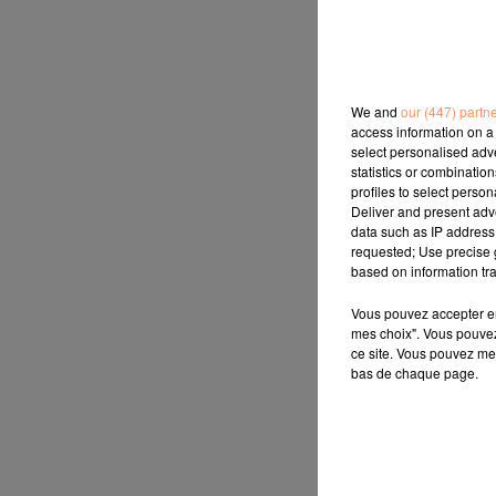
We and
our (447) partn
access information on a 
select personalised ad
statistics or combinatio
profiles to select person
Deliver and present adv
data such as IP address 
requested; Use precise g
based on information tra
Vous pouvez accepter en 
mes choix". Vous pouvez
ce site. Vous pouvez met
bas de chaque page.