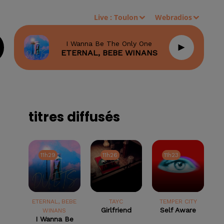
Live :
Toulon
Webradios
I Wanna Be The Only One
ETERNAL, BEBE WINANS
titres diffusés
11h29
11h29
11h26
11h26
11h23
11h23
ETERNAL, BEBE
TAYC
TEMPER CITY
Girlfriend
Self Aware
WINANS
I Wanna Be