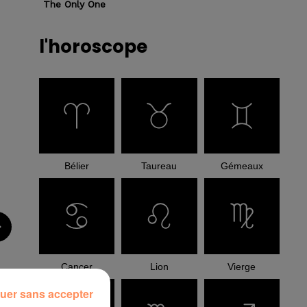
The Only One
l'horoscope
Bélier
Taureau
Gémeaux
Cancer
Lion
Vierge
uer sans accepter