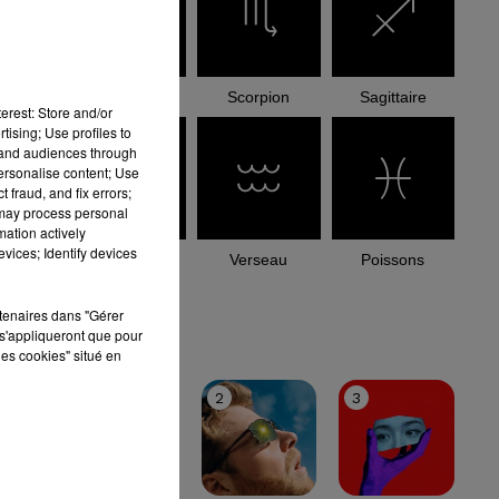
Balance
Scorpion
Sagittaire
erest: Store and/or
tising; Use profiles to
tand audiences through
personalise content; Use
 fraud, and fix errors;
 may process personal
mation actively
vices; Identify devices
Capricorne
Verseau
Poissons
rtenaires dans "Gérer
le top
s'appliqueront que pour
les cookies" situé en
1
2
3