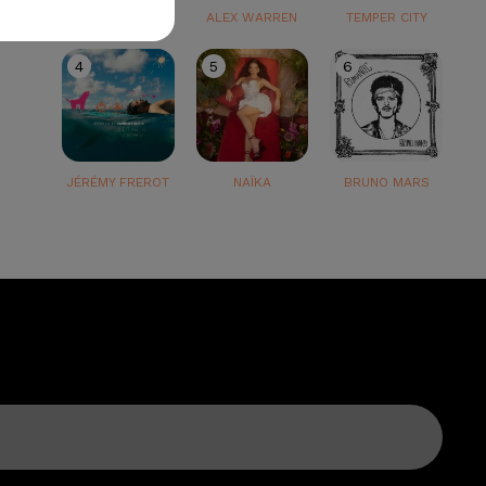
TEDDY SWIMS
ALEX WARREN
TEMPER CITY
4
5
6
JÉRÉMY FREROT
NAÏKA
BRUNO MARS