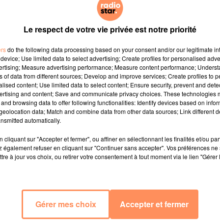
Le respect de votre vie privée est notre priorité
ers
do the following data processing based on your consent and/or our legitimate int
device; Use limited data to select advertising; Create profiles for personalised adver
vertising; Measure advertising performance; Measure content performance; Unders
ns of data from different sources; Develop and improve services; Create profiles to 
alised content; Use limited data to select content; Ensure security, prevent and detect
ertising and content; Save and communicate privacy choices. These technologies
and browsing data to offer following functionalities: Identify devices based on infor
eolocation data; Match and combine data from other data sources; Link different de
nsmitted automatically.
cliquant sur "Accepter et fermer", ou affiner en sélectionnant les finalités et/ou pa
 également refuser en cliquant sur "Continuer sans accepter". Vos préférences ne 
tre à jour vos choix, ou retirer votre consentement à tout moment via le lien "Gérer 
Gérer mes choix
Accepter et fermer