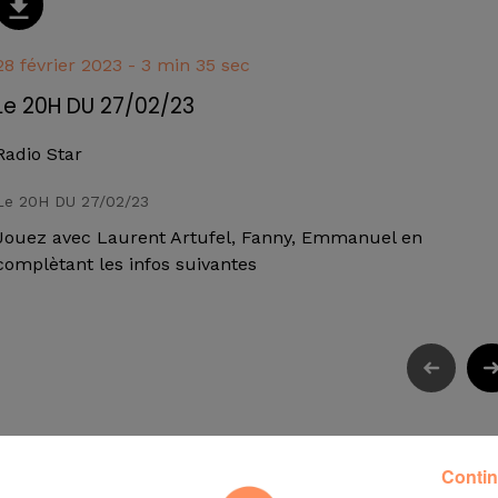
28 février 2023 - 3 min 35 sec
Le 20H DU 27/02/23
Radio Star
Le 20H DU 27/02/23
Jouez avec Laurent Artufel, Fanny, Emmanuel en
complètant les infos suivantes
Contin