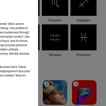
Balance
Scorpion
Sagittaire
erest: Store and/or
tising; Use profiles to
tand audiences through
personalise content; Use
 fraud, and fix errors;
 may process personal
mation actively
vices; Identify devices
Capricorne
Verseau
Poissons
rtenaires dans "Gérer
le top
s'appliqueront que pour
les cookies" situé en
1
2
3