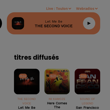
Live :
Toulon
Webradios
Let Me Be
THE SECOND VOICE
titres diffusés
1h24
1h24
1h21
1h21
1h18
1h18
THE SECOND
INI KAMOZE
SOUND OF
Here Comes
VOICE
LEGEND
The
Let Me Be
San Francisco