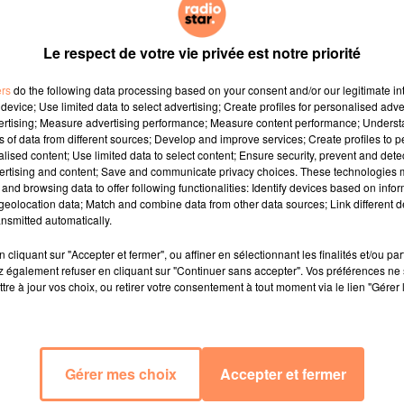
Le respect de votre vie privée est notre priorité
ers
do the following data processing based on your consent and/or our legitimate int
device; Use limited data to select advertising; Create profiles for personalised adver
vertising; Measure advertising performance; Measure content performance; Unders
ns of data from different sources; Develop and improve services; Create profiles to 
alised content; Use limited data to select content; Ensure security, prevent and detect
ertising and content; Save and communicate privacy choices. These technologies
and browsing data to offer following functionalities: Identify devices based on infor
eolocation data; Match and combine data from other data sources; Link different de
nsmitted automatically.
cliquant sur "Accepter et fermer", ou affiner en sélectionnant les finalités et/ou pa
 également refuser en cliquant sur "Continuer sans accepter". Vos préférences ne 
tre à jour vos choix, ou retirer votre consentement à tout moment via le lien "Gérer 
Gérer mes choix
Accepter et fermer