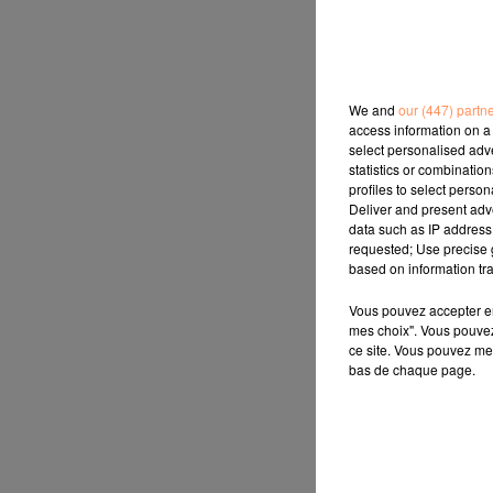
We and
our (447) partn
access information on a 
select personalised ad
statistics or combinatio
profiles to select person
Deliver and present adv
data such as IP address 
requested; Use precise g
based on information tra
Vous pouvez accepter en 
mes choix". Vous pouvez
ce site. Vous pouvez met
bas de chaque page.