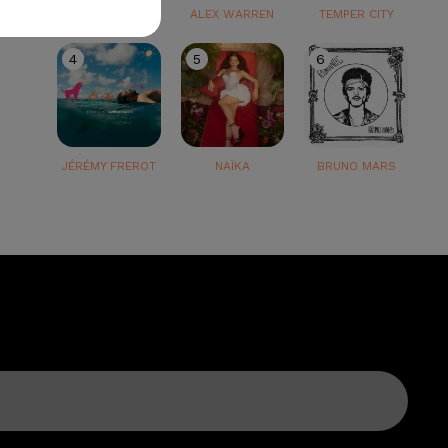
TEDDY SWIMS
ALEX WARREN
TEMPER CITY
4
5
6
JÉRÉMY FREROT
NAÏKA
BRUNO MARS