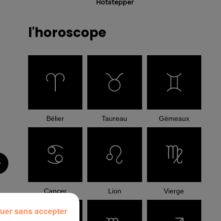
Hotstepper
l'horoscope
Bélier
Taureau
Gémeaux
Cancer
Lion
Vierge
uer sans accepter