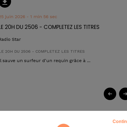
25 juin 2026 - 1 min 56 sec
LE 20H DU 2506 - COMPLETEZ LES TITRES
Radio Star
LE 20H DU 2506 - COMPLETEZ LES TITRES
Il sauve un surfeur d'un requin grâce à ...
Contin