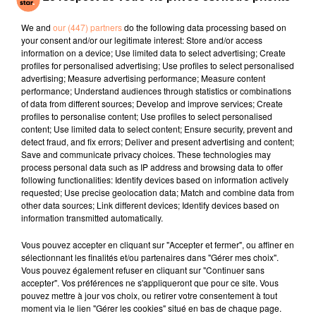
Just The Way You
Soirée Mondaine
KEYS, FARRUKO
Are
(remix)
Calma
We and
our (447) partners
do the following data processing based on
your consent and/or our legitimate interest: Store and/or access
l'horoscope
information on a device; Use limited data to select advertising; Create
profiles for personalised advertising; Use profiles to select personalised
advertising; Measure advertising performance; Measure content
performance; Understand audiences through statistics or combinations
of data from different sources; Develop and improve services; Create
profiles to personalise content; Use profiles to select personalised
content; Use limited data to select content; Ensure security, prevent and
detect fraud, and fix errors; Deliver and present advertising and content;
Save and communicate privacy choices. These technologies may
process personal data such as IP address and browsing data to offer
following functionalities: Identify devices based on information actively
requested; Use precise geolocation data; Match and combine data from
Bélier
Taureau
Gémeaux
other data sources; Link different devices; Identify devices based on
information transmitted automatically.
Vous pouvez accepter en cliquant sur "Accepter et fermer", ou affiner en
sélectionnant les finalités et/ou partenaires dans "Gérer mes choix".
Vous pouvez également refuser en cliquant sur "Continuer sans
accepter". Vos préférences ne s'appliqueront que pour ce site. Vous
pouvez mettre à jour vos choix, ou retirer votre consentement à tout
moment via le lien "Gérer les cookies" situé en bas de chaque page.