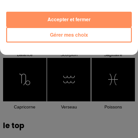
Cancer
Lion
Vierge
Accepter et fermer
Gérer mes choix
Balance
Scorpion
Sagittaire
Capricorne
Verseau
Poissons
le top