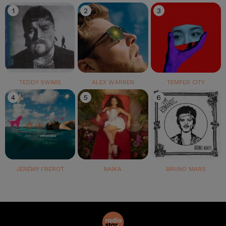
1
2
3
TEDDY SWIMS
ALEX WARREN
TEMPER CITY
4
5
6
JÉRÉMY FREROT
NAÏKA
BRUNO MARS